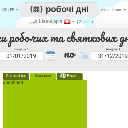
робочі дні
UK
|
FR
▼
співробітник
▼
..в Швейцарія
▼
| Zürich
▼
Зроби
ки робочих та святкових дн
кожен
по
тиждень 1
тиждень 1
Святкові дні
Календар
Excel
undefined