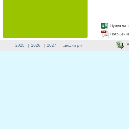
Нужен ли п
Потрібен к
E
2025
|
2026
|
2027
..інший рік