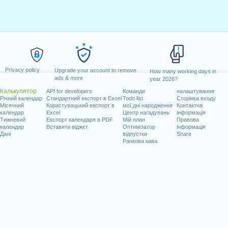
Privacy policy
Upgrade your account to remove
How many working days in
ads & more
year 2026?
Калькулятор
API for developers
Команди
налаштування
Річний календар
Стандартний експорт в Excel
Todo list
Сторінка входу
Місячний
Користувацький експорт в
мої дні народження
Контактна
календар
Excel
Центр нагадувань
інформація
Тижневий
Експорт календаря в PDF
Мій план
Правова
календар
Вставити віджет
Оптимізатор
інформація
Дані
відпустки
Share
Ранкова кава