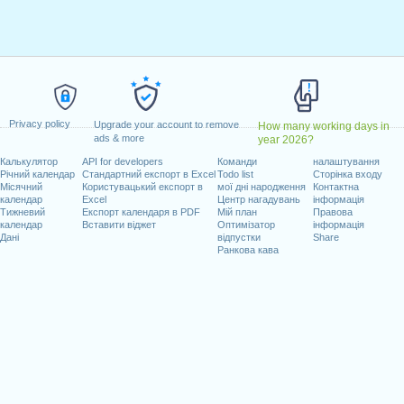
10 квітень, 2023
травень, 2023
 18 травень, 2023
лок, 29 травень, 2023
к, 1 серпень, 2023
2023
Privacy policy
удень, 2023
Upgrade your account to remove
How many working days in
ads & more
year 2026?
Калькулятор
API for developers
Команди
налаштування
адають на вихідні
Річний календар
Стандартний експорт в Excel
Todo list
Сторінка входу
Місячний
Користувацький експорт в
мої дні народження
Контактна
 2023
календар
Excel
Центр нагадувань
інформація
Тижневий
Експорт календаря в PDF
Мій план
Правова
календар
Вставити віджет
Оптимізатор
інформація
Дані
відпустки
Share
Ранкова кава
очих днів на 2023 рік
n 2022 in Швейцарія (Zürich)?
n 2024 in Швейцарія (Zürich)?