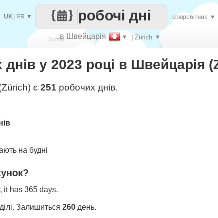
робочі дні
UK
|
FR
▼
співробітник
▼
..в Швейцарія
▼
| Zürich
▼
Зроби
 днів у 2023 році в Швейцарія (
кожен
Zürich) є
251
робочих днів.
нів
ють на будні
хунок?
 it has 365 days.
ділі. Залишиться
260
день.