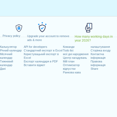
10 квітень, 2023
травень, 2023
 18 травень, 2023
лок, 29 травень, 2023
к, 1 серпень, 2023
2023
Privacy policy
удень, 2023
Upgrade your account to remove
How many working days in
ads & more
year 2026?
Калькулятор
API for developers
Команди
налаштування
адають на вихідні
Річний календар
Стандартний експорт в Excel
Todo list
Сторінка входу
Місячний
Користувацький експорт в
мої дні народження
Контактна
 2023
календар
Excel
Центр нагадувань
інформація
Тижневий
Експорт календаря в PDF
Мій план
Правова
календар
Вставити віджет
Оптимізатор
інформація
Дані
відпустки
Share
Ранкова кава
очих днів на 2023 рік
n 2022 in Швейцарія (Zürich)?
n 2024 in Швейцарія (Zürich)?