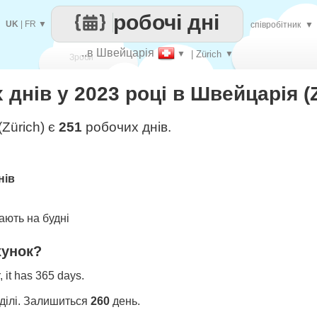
робочі дні
UK
|
FR
▼
співробітник
▼
..в Швейцарія
▼
| Zürich
▼
Зроби
 днів у 2023 році в Швейцарія (
кожен
Zürich) є
251
робочих днів.
нів
ють на будні
хунок?
 it has 365 days.
ділі. Залишиться
260
день.