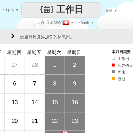
工作日
ZH
|
FR
▼
雇员
▼
..在 Suisse
▼
| Zürich
▼
让
浏览日历并添加你的休息日。
每一天
本月日期数
三
星期四
星期五
星期六
星期日
工作日
27
28
1
2
公共假日
周末
假期
6
7
8
9
13
14
15
16
20
21
22
23