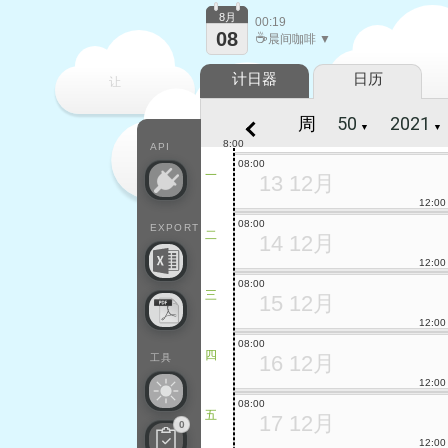
8月
00:19
08
☕
晨间咖啡 ▼
计日器
日历
让
周
▼
▼
每一天
8:00
API
08:00
一
13 12月
12:00
08:00
EXPORT
二
14 12月
12:00
08:00
三
15 12月
12:00
08:00
四
16 12月
工具
12:00
08:00
五
17 12月
0
12:00