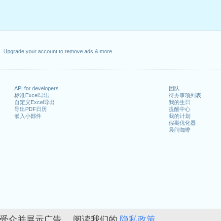
Upgrade your account to remove ads & more
API for developers
团队
标准Excel导出
待办事项列表
自定义Excel导出
我的生日
导出PDF日历
提醒中心
嵌入小部件
我的计划
假期优化器
晨间咖啡
的受众并展示广告。 阅读我们的
隐私政策。