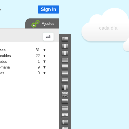
Sign in
▼
Ajustes
cada día
mes
31
▼
orables
22
▼
iados
1
▼
semana
9
▼
nes
0
▼