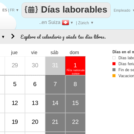
Días laborables
ES
|
FR
▼
Empleado
..en Suiza
▼
| Zürich
▼
Explora el calendario y añade tus días libres.
▼
Días en el 
jue
vie
sáb
dom
Días lab
Días fer
29
30
31
1
Fin de 
Fête nationale
suisse
Vacacio
5
6
7
8
12
13
14
15
19
20
21
22