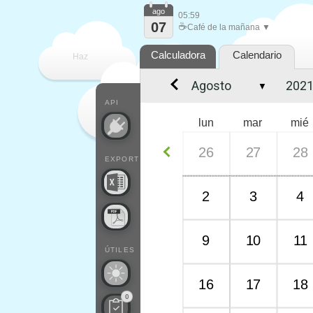
ago
05:59
07
☕
Café de la mañana ▼
Calculadora
Calendario
Haz
▼
que
API
lun
mar
mié
26
27
28
EXPORT
2
3
4
9
10
11
ÚTILES
16
17
18
0