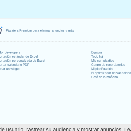
Pásate a Premium para eliminar anuncios y más
for developers
Equipos
ortación estándar de Excel
Todo list
ortación personalizada de Excel
Mis cumpleaños
ortar calendario PDF
Centro de recordatorios
rtar un widget
Mi planificación
El optimizador de vacacion
Café de la mañana
e usuario, rastrear su audiencia y mostrar anuncios. L