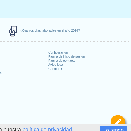
¿Cuántos días laborables en el año 2026?
Configuración
Página de inicio de sesión
Página de contacto
Aviso legal
Compartir
es
De
ea nuestra
política de privacidad.
Lo tengo