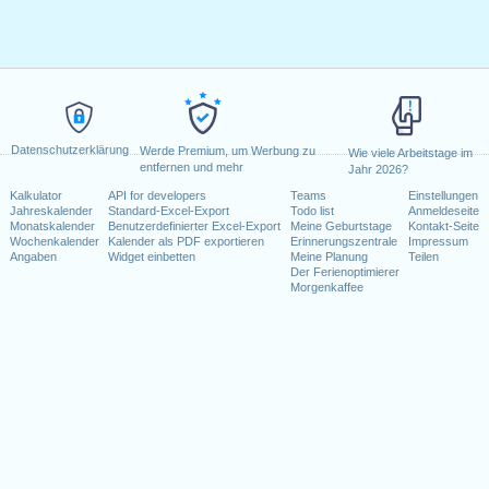
Datenschutzerklärung
Werde Premium, um Werbung zu
Wie viele Arbeitstage im
entfernen und mehr
Jahr 2026?
Kalkulator
API for developers
Teams
Einstellungen
Jahreskalender
Standard-Excel-Export
Todo list
Anmeldeseite
Monatskalender
Benutzerdefinierter Excel-Export
Meine Geburtstage
Kontakt-Seite
Wochenkalender
Kalender als PDF exportieren
Erinnerungszentrale
Impressum
Angaben
Widget einbetten
Meine Planung
Teilen
Der Ferienoptimierer
Morgenkaffee