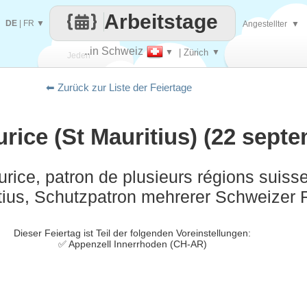
Arbeitstage
DE
|
FR
▼
Angestellter
▼
..in Schweiz
▼
| Zürich
▼
Jeden
⬅ Zurück zur Liste der Feiertage
Tag
rice (St Mauritius) (22 sept
rice, patron de plusieurs régions suisse
tius, Schutzpatron mehrerer Schweizer 
Dieser Feiertag ist Teil der folgenden Voreinstellungen:
✅ Appenzell Innerrhoden (CH-AR)