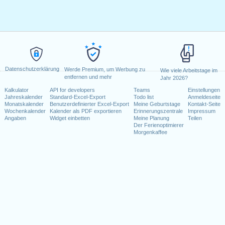
Datenschutzerklärung
Werde Premium, um Werbung zu
Wie viele Arbeitstage im
entfernen und mehr
Jahr 2026?
Kalkulator
API for developers
Teams
Einstellungen
Jahreskalender
Standard-Excel-Export
Todo list
Anmeldeseite
Monatskalender
Benutzerdefinierter Excel-Export
Meine Geburtstage
Kontakt-Seite
Wochenkalender
Kalender als PDF exportieren
Erinnerungszentrale
Impressum
Angaben
Widget einbetten
Meine Planung
Teilen
Der Ferienoptimierer
Morgenkaffee