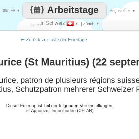
Arbeitstage
DE
|
FR
▼
Angestellter
▼
..in Schweiz
▼
| Zürich
▼
Jeden
⬅ Zurück zur Liste der Feiertage
Tag
rice (St Mauritius) (22 sept
rice, patron de plusieurs régions suisse
tius, Schutzpatron mehrerer Schweizer 
Dieser Feiertag ist Teil der folgenden Voreinstellungen:
✅ Appenzell Innerrhoden (CH-AR)