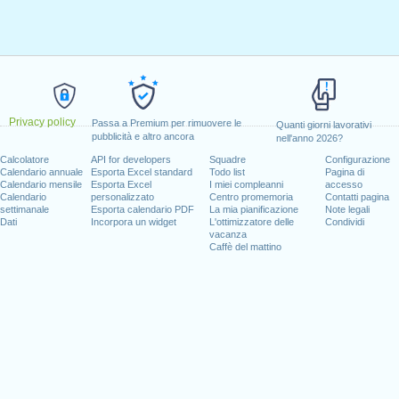
Privacy policy
Passa a Premium per rimuovere le
Quanti giorni lavorativi
pubblicità e altro ancora
nell'anno 2026?
Calcolatore
API for developers
Squadre
Configurazione
Calendario annuale
Esporta Excel standard
Todo list
Pagina di
Calendario mensile
Esporta Excel
I miei compleanni
accesso
Calendario
personalizzato
Centro promemoria
Contatti pagina
settimanale
Esporta calendario PDF
La mia pianificazione
Note legali
Dati
Incorpora un widget
L'ottimizzatore delle
Condividi
vacanza
Caffè del mattino