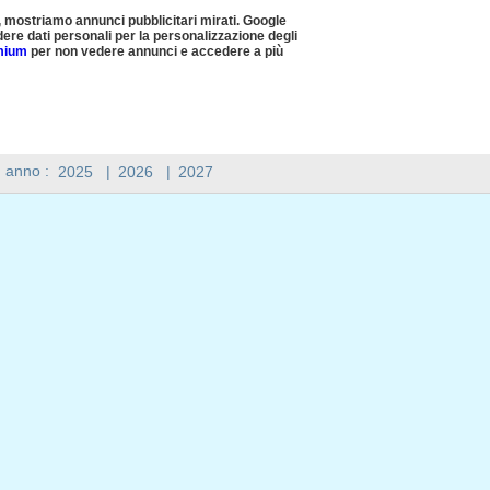
, mostriamo annunci pubblicitari mirati. Google
ere dati personali per la personalizzazione degli
emium
per non vedere annunci e accedere a più
n anno :
2025
|
2026
|
2027