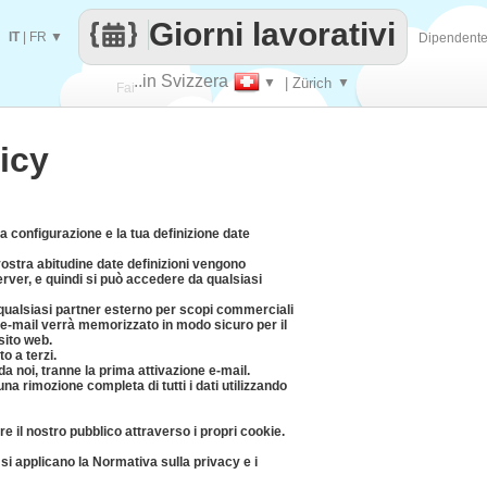
Giorni lavorativi
IT
|
FR
▼
Dipendent
..in Svizzera
▼
| Zürich
▼
Fai
icy
contare
a configurazione e la tua definizione date
 vostra abitudine date definizioni vengono
rver, e quindi si può accedere da qualsiasi
 qualsiasi partner esterno per scopi commerciali
zo e-mail verrà memorizzato in modo sicuro per il
sito web.
o a terzi.
a noi, tranne la prima attivazione e-mail.
a rimozione completa di tutti i dati utilizzando
e il nostro pubblico attraverso i propri cookie.
i applicano la Normativa sulla privacy e i