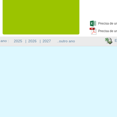
Precisa de u
Precisa de u
E
 ano :
2025
|
2026
|
2027
..outro ano