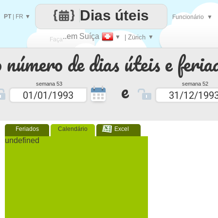
Dias úteis
PT
|
FR
▼
Funcionário
▼
..em Suíça
▼
| Zürich
▼
Faça
 número de dias úteis e feria
cada
e
semana 53
semana 52
Feriados
Calendário
Excel
undefined