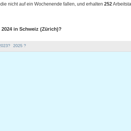
 die nicht auf ein Wochenende fallen, und erhalten
252
Arbeitst
s 2024 in Schweiz (Zürich)?
 2024 in Schweiz (Zürich).
 2023?
2025 ?
bt es im Jahr 2024?
Jahr 2024.
hat 366 Tage.
024 auf Werktage?
4 auf Werktage.
 Werktage fallen
r 2024
anuar 2024