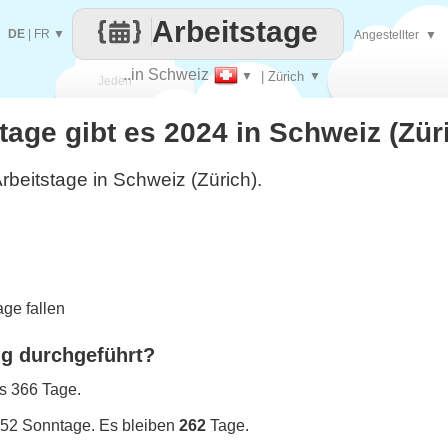
Arbeitstage
DE
|
FR
▼
Angestellter
▼
..in Schweiz
▼
| Zürich
▼
Jeden
stage gibt es 2024 in Schweiz (Zür
Tag
rbeitstage in Schweiz (Zürich).
ge fallen
ng durchgeführt?
es 366 Tage.
 52 Sonntage. Es bleiben
262
Tage.