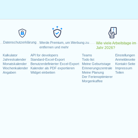
024
 2024
ai 2024
024
ai 2024
ugust 2024
Datenschutzerklärung
. Dezember 2024
Werde Premium, um Werbung zu
Wie viele Arbeitstage im
entfernen und mehr
Jahr 2026?
6. Dezember 2024
Kalkulator
API for developers
Teams
Einstellungen
Jahreskalender
Standard-Excel-Export
Todo list
Anmeldeseite
Monatskalender
Benutzerdefinierter Excel-Export
Meine Geburtstage
Kontakt-Seite
Wochenkalender
Kalender als PDF exportieren
Erinnerungszentrale
Impressum
Angaben
Widget einbetten
Meine Planung
Teilen
kalender für 2024
Der Ferienoptimierer
Morgenkaffee
n 2023 in Schweiz (Zürich)?
n 2025 in Schweiz (Zürich)?