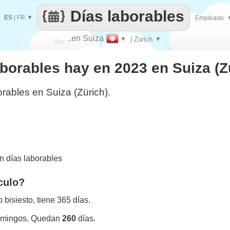
Días laborables
ES
|
FR
▼
Empleado
..en Suiza
▼
| Zürich
▼
Haz
borables hay en 2023 en Suiza (Z
que
rables en Suiza (Zürich).
 días laborables
culo?
bisiesto, tiene 365 días.
omingos. Quedan
260
días.