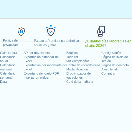
il, 2023
, 2023
 18 mayo, 2023
 29 mayo, 2023
 1 agosto, 2023
Política de
embre, 2023
Pásate a Premium para eliminar
¿Cuántos días laborables en
privacidad
anuncios y más
el año 2026?
Calculadora
API for developers
Equipos
Configuración
 en fin de semana
Calendario
Exportación estándar de
Todo list
Página de inicio de
anual
Excel
Mis cumpleaños
sesión
 2023
Calendario
Exportación personalizada de
Centro de recordatorios
Página de contacto
mensual
Excel
Mi planificación
Aviso legal
Calendario
Exportar calendario PDF
El optimizador de
Compartir
semanal
Insertar un widget
vacaciones
Data
Café de la mañana
días laborables para 2023
n 2022 in Suiza (Zürich)?
n 2024 in Suiza (Zürich)?