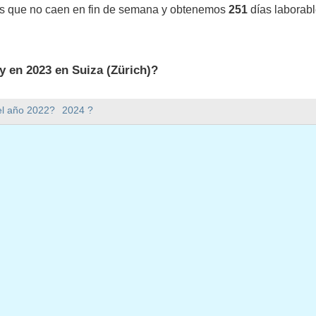
os que no caen en fin de semana y obtenemos
251
días laborabl
y en 2023 en Suiza (Zürich)?
 en Suiza (Zürich).
el año 2022?
2024 ?
mana hay en 2023?
en 2023.
 tiene 365 días.
 en días laborables en 2023?
borables en 2023.
en días laborables en 2023
o, 2023
l, 2023