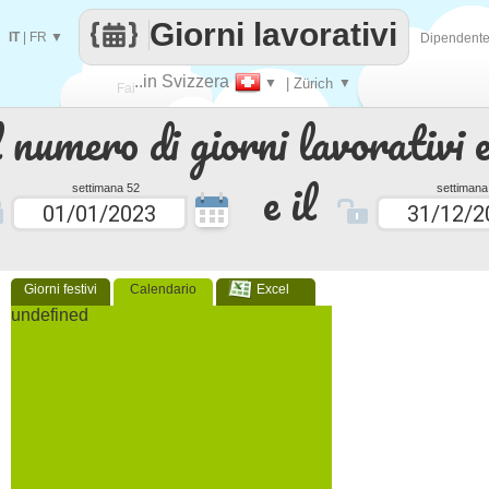
Giorni lavorativi
IT
|
FR
▼
Dipendent
..in Svizzera
▼
| Zürich
▼
Fai
 numero di giorni lavorativi e
contare
e il
settimana 52
settimana
Giorni festivi
Calendario
Excel
undefined