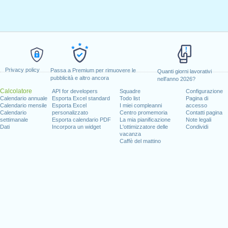
Privacy policy
Passa a Premium per rimuovere le
Quanti giorni lavorativi
pubblicità e altro ancora
nell'anno 2026?
Calcolatore
API for developers
Squadre
Configurazione
Calendario annuale
Esporta Excel standard
Todo list
Pagina di
Calendario mensile
Esporta Excel
I miei compleanni
accesso
Calendario
personalizzato
Centro promemoria
Contatti pagina
settimanale
Esporta calendario PDF
La mia pianificazione
Note legali
Dati
Incorpora un widget
L'ottimizzatore delle
Condividi
vacanza
Caffè del mattino