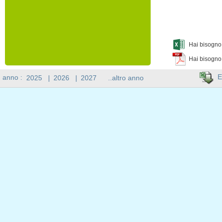
Hai bisogno 
Hai bisogno
E
n anno :
2025
|
2026
|
2027
..altro anno