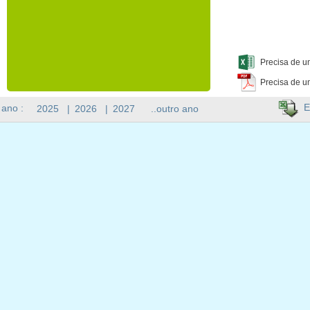
Precisa de u
Precisa de u
E
 ano :
2025
|
2026
|
2027
..outro ano