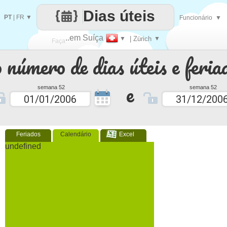
Dias úteis
PT
|
FR
▼
Funcionário
▼
..em Suíça
▼
| Zürich
▼
Faça
 número de dias úteis e feria
cada
e
semana 52
semana 52
Feriados
Calendário
Excel
undefined