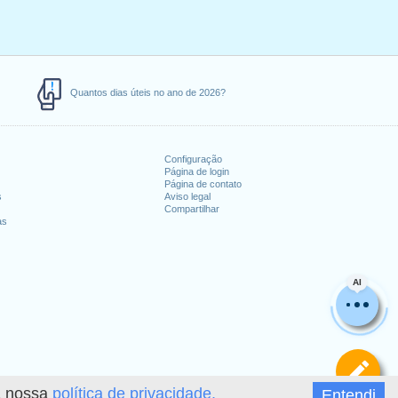
Quantos dias úteis no ano de 2026?
Configuração
Página de login
Página de contato
s
Aviso legal
Compartilhar
as
AI
De
 a nossa
política de privacidade.
Entendi