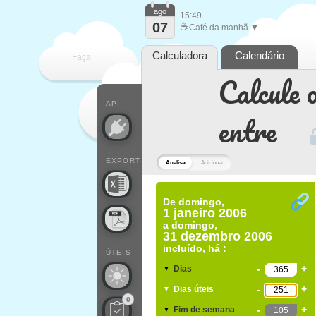
ago
15:49
07
☕
Café da manhã ▼
Calculadora
Calendário
Faça
Calcule o
cada
API
entre
EXPORT
Analisar
Adicionar
De
domingo,
1 janeiro 2006
a
domingo,
31 dezembro 2006
incluído, há :
ÚTEIS
-
+
Dias
▼
-
+
Dias úteis
▼
0
-
+
Fim de semana
▼