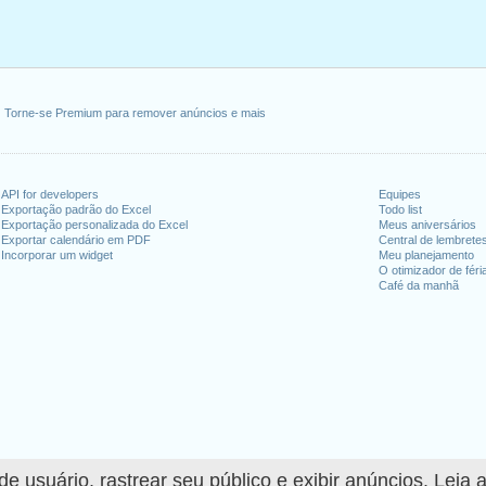
Torne-se Premium para remover anúncios e mais
API for developers
Equipes
Exportação padrão do Excel
Todo list
Exportação personalizada do Excel
Meus aniversários
Exportar calendário em PDF
Central de lembrete
Incorporar um widget
Meu planejamento
O otimizador de féri
Café da manhã
 usuário, rastrear seu público e exibir anúncios. Leia