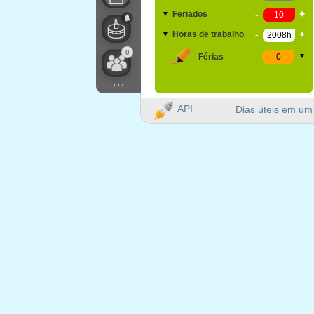
-
+
Feriados
▼
-
+
Horas de trabalho
▼
0
Férias
▼
...
API
Dias úteis em um