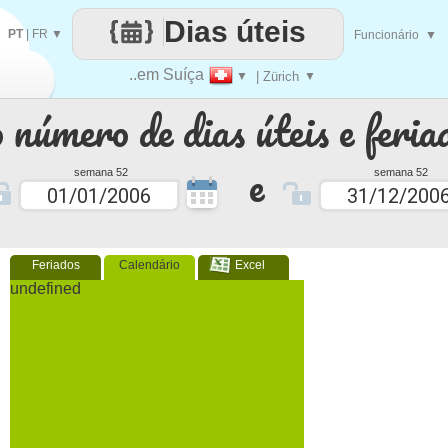
Dias úteis
PT
|
FR
▼
Funcionário
▼
..em Suíça
▼
| Zürich
▼
 número de dias úteis e feria
e
semana 52
semana 52
Feriados
Calendário
Excel
undefined