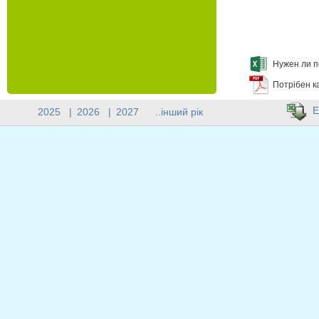
Нужен ли п
Потрібен к
E
2025
|
2026
|
2027
..інший рік