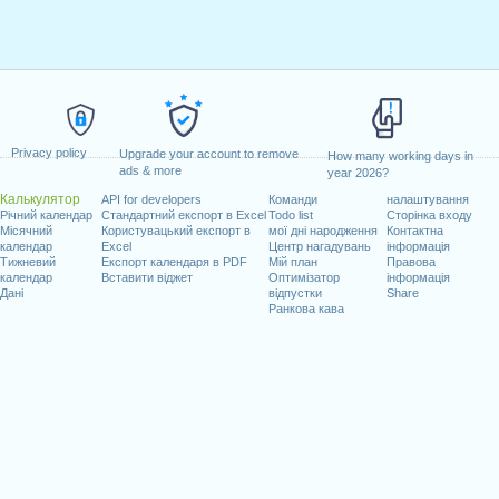
Privacy policy
Upgrade your account to remove
How many working days in
ads & more
year 2026?
Калькулятор
API for developers
Команди
налаштування
Річний календар
Стандартний експорт в Excel
Todo list
Сторінка входу
Місячний
Користувацький експорт в
мої дні народження
Контактна
календар
Excel
Центр нагадувань
інформація
Тижневий
Експорт календаря в PDF
Мій план
Правова
календар
Вставити віджет
Оптимізатор
інформація
Дані
відпустки
Share
Ранкова кава