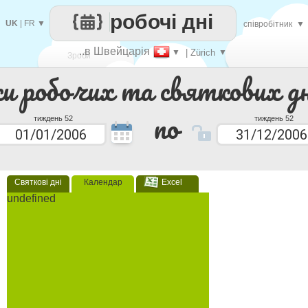
робочі дні
UK
|
FR
▼
співробітник
▼
..в Швейцарія
▼
| Zürich
▼
Зроби
ки робочих та святкових дн
кожен
по
тиждень 52
тиждень 52
Святкові дні
Календар
Excel
undefined