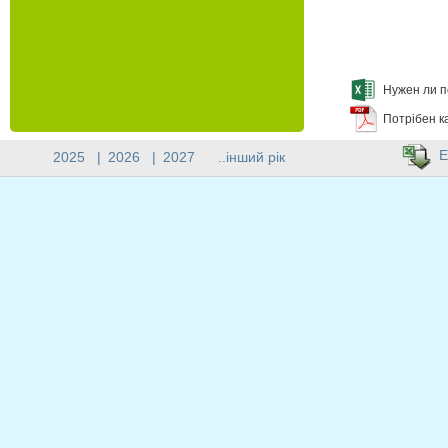
Нужен ли п
Потрібен к
E
2025
|
2026
|
2027
..інший рік