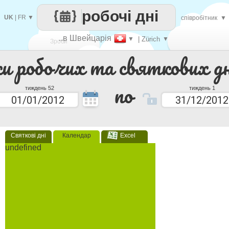
робочі дні
UK
|
FR
▼
співробітник
▼
..в Швейцарія
▼
| Zürich
▼
Зроби
ки робочих та святкових дн
кожен
по
тиждень 52
тиждень 1
Святкові дні
Календар
Excel
undefined