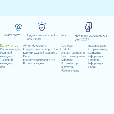
Privacy policy
Upgrade your account to remove
How many working days in
ads & more
year 2026?
Калькулятор
API for developers
Команди
налаштування
Річний календар
Стандартний експорт в Excel
Todo list
Сторінка входу
Місячний
Користувацький експорт в
мої дні народження
Контактна
календар
Excel
Центр нагадувань
інформація
Тижневий
Експорт календаря в PDF
Мій план
Правова
календар
Вставити віджет
Оптимізатор
інформація
Дані
відпустки
Share
Ранкова кава