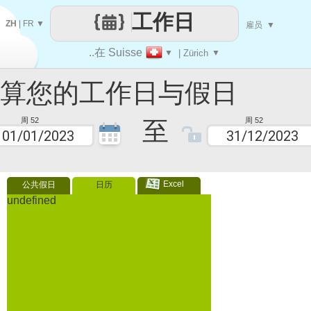
工作日
ZH
|
FR
▼
雇员
▼
..在 Suisse
▼
| Zürich
▼
您的工作日与假日
至
周 52
周 52
Excel
公共假日
日历
undefined