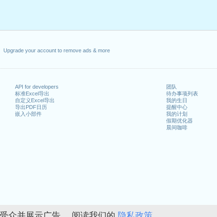
Upgrade your account to remove ads & more
API for developers
团队
标准Excel导出
待办事项列表
自定义Excel导出
我的生日
导出PDF日历
提醒中心
嵌入小部件
我的计划
假期优化器
晨间咖啡
的受众并展示广告。 阅读我们的
隐私政策。