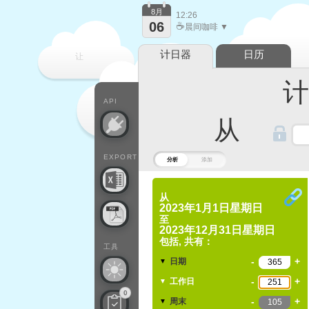
8月
12:26
06
☕
晨间咖啡 ▼
计日器
日历
让
计算
每一天
API
从
EXPORT
分析
添加
从
2023年1月1日星期日
至
2023年12月31日星期日
包括, 共有：
工具
-
+
日期
▼
-
+
工作日
▼
0
-
+
周末
▼