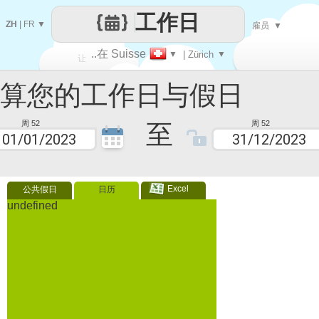
工作日
ZH
|
FR
▼
雇员
▼
..在 Suisse
▼
| Zürich
▼
让
您的工作日与假日
每一天
至
周 52
周 52
Excel
公共假日
日历
undefined