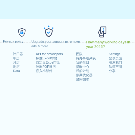
0日星期五
月13日星期一
日星期五
年5月21日星期四
0年6月1日星期一
Privacy policy
Upgrade your account to remove
How many working days in
ads & more
year 2026?
计日器
API for developers
团队
Settings
年历
标准Excel导出
待办事项列表
登录页面
20年8月1日星期六
月历
自定义Excel导出
我的生日
联系我们
26日星期六
周历
导出PDF日历
提醒中心
法律声明
Data
嵌入小部件
我的计划
分享
假期优化器
晨间咖啡
n 2019 in Suisse (Zürich)?
n 2021 in Suisse (Zürich)?