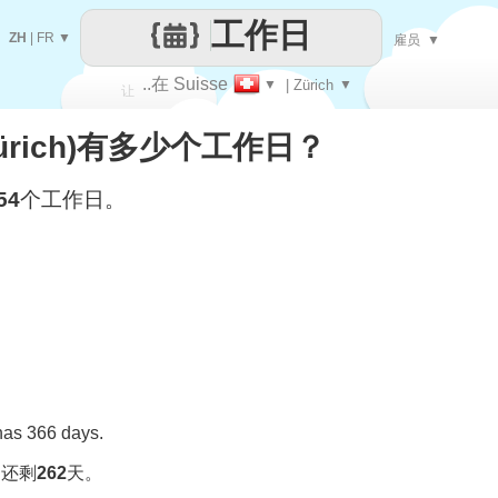
工作日
ZH
|
FR
▼
雇员
▼
..在 Suisse
▼
| Zürich
▼
让
(Zürich)有多少个工作日？
每一天
54
个工作日。
 has 366 days.
，还剩
262
天。