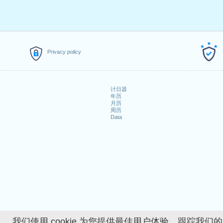
3.
Vendredi Saint
: 2020年4月1
4.
Lundi de Pâques
: 2020年4
5.
Fête du Travail
: 2020年5月1
6.
Jeudi de l'Ascension
: 2020
7.
Lundi de la Pentecôte
: 202
Privacy policy
8.
Noël
: 2020年12月25日星期五
落在周末的公共假期
计日器
年历
1. Fête nationale suisse : 20
月历
2. Saint Étienne : 2020年12月
周历
Data
探索更多
2020年详细工作日历
How many working days i
How many working days i
我们使用 cookie 为您提供最佳用户体验、跟踪我们