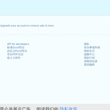
0日星期五
月13日星期一
日星期五
年5月21日星期四
0年6月1日星期一
Upgrade your account to remove ads & more
API for developers
团队
标准Excel导出
待办事项列表
20年8月1日星期六
自定义Excel导出
我的生日
26日星期六
导出PDF日历
提醒中心
嵌入小部件
我的计划
假期优化器
晨间咖啡
n 2019 in Suisse (Zürich)?
n 2021 in Suisse (Zürich)?
的受众并展示广告。 阅读我们的
隐私政策。