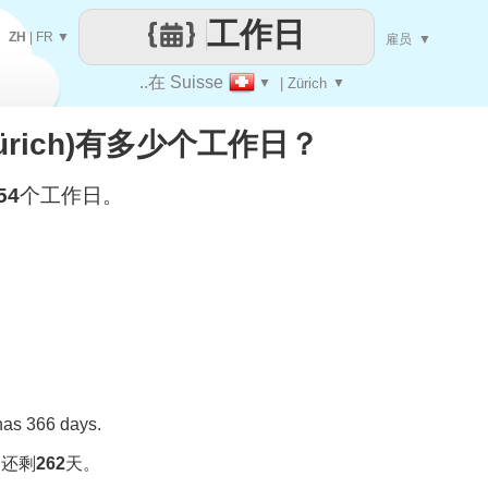
工作日
ZH
|
FR
▼
雇员
▼
..在 Suisse
▼
| Zürich
▼
(Zürich)有多少个工作日？
54
个工作日。
 has 366 days.
，还剩
262
天。