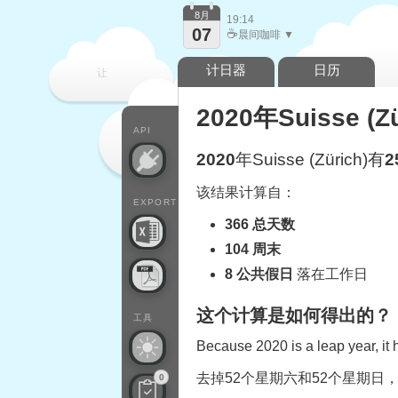
8月
19:14
07
☕
晨间咖啡 ▼
计日器
日历
让
2020年Suisse 
每一天
API
2020
年Suisse (Zürich)有
2
该结果计算自：
EXPORT
366 总天数
104 周末
8 公共假日
落在工作日
这个计算是如何得出的？
工具
Because 2020 is a leap year, it
去掉52个星期六和52个星期日
0