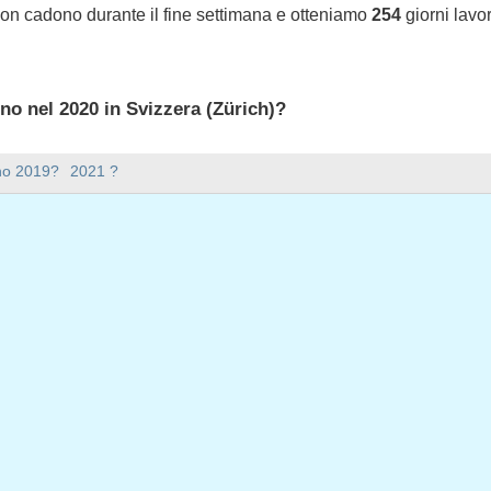
non cadono durante il fine settimana e otteniamo
254
giorni lavor
ono nel 2020 in Svizzera (Zürich)?
 2020 in Svizzera (Zürich).
nno 2019?
2021 ?
ana ci sono nel 2020?
mana nel 2020.
 ha 366 giorni.
iorni feriali nel 2020?
ali nel 2020.
 giorni feriali nel 2020
aio, 2020
nnaio, 2020