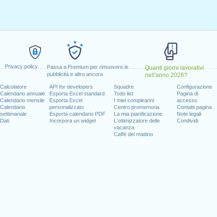
ile, 2020
aprile, 2020
aggio, 2020
o, 2020
1 giugno, 2020
2020
Privacy policy
Passa a Premium per rimuovere le
Quanti giorni lavorativi
pubblicità e altro ancora
nell'anno 2026?
l fine settimana
Calcolatore
API for developers
Squadre
Configurazione
Calendario annuale
Esporta Excel standard
Todo list
Pagina di
to, 1 agosto, 2020
Calendario mensile
Esporta Excel
I miei compleanni
accesso
mbre, 2020
Calendario
personalizzato
Centro promemoria
Contatti pagina
settimanale
Esporta calendario PDF
La mia pianificazione
Note legali
Dati
Incorpora un widget
L'ottimizzatore delle
Condividi
vacanza
Caffè del mattino
 giorni lavorativi per il 2020
n 2019 in Svizzera (Zürich)?
n 2021 in Svizzera (Zürich)?