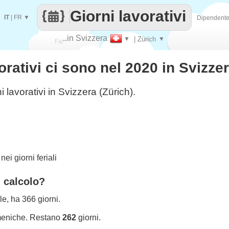
Giorni lavorativi
IT
|
FR
▼
Dipendent
..in Svizzera
▼
| Zürich
▼
Fai
orativi ci sono nel 2020 in Svizze
contare
i lavorativi in Svizzera (Zürich).
ei giorni feriali
l calcolo?
le, ha 366 giorni.
meniche. Restano
262
giorni.