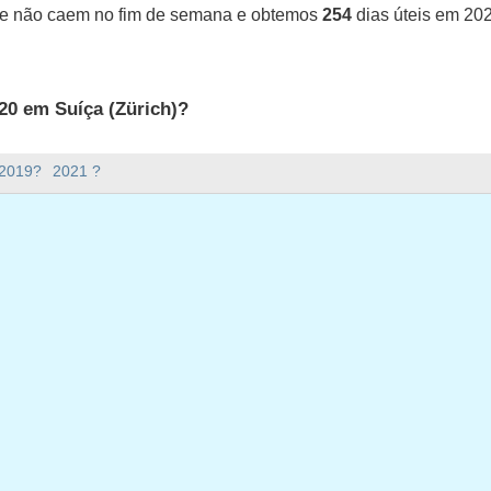
ue não caem no fim de semana e obtemos
254
dias úteis em 20
20 em Suíça (Zürich)?
uíça (Zürich).
 2019?
2021 ?
ana há em 2020?
em 2020.
tem 366 dias.
ias úteis em 2020?
em 2020.
ias úteis em 2020
neiro, 2020
2 janeiro, 2020