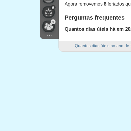
Agora removemos
8
feriados q
Perguntas frequentes
0
Quantos dias úteis há em 20
...
Há 254 dias úteis em 2020 em S
Quantos dias úteis no ano de
Quantos dias de fim de sem
Há 104 dias de fim de semana 
2020 é um ano bissexto?
Sim. 2020 é um ano bissexto e 
Quantos feriados caem em d
8 feriados caem em dias úteis 
Feriados que caem em d
1.
Jour de l'An
: quarta-feira, 1 ja
2.
Saint-Berchtold
: quinta-feira, 