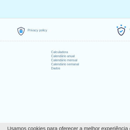
3.
Vendredi Saint
: sexta-feira, 10
4.
Lundi de Pâques
: segunda-feir
5.
Fête du Travail
: sexta-feira, 1 
6.
Jeudi de l'Ascension
: quinta-f
7.
Lundi de la Pentecôte
: segunda
Privacy policy
8.
Noël
: sexta-feira, 25 dezembro
Feriados que caem no 
Calculadora
Calendário anual
1. Fête nationale suisse : sábado,
Calendário mensal
2. Saint Étienne : sábado, 26 dez
Calendário semanal
Dados
Explorar mais
Calendário detalhado de 
How many working days i
How many working days i
Usamos cookies para oferecer a melhor experiência de