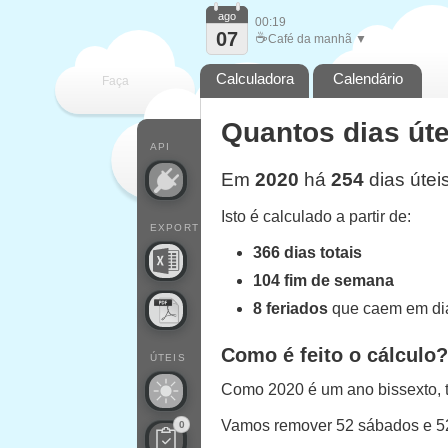
ago
00:19
07
☕
Café da manhã ▼
Calculadora
Calendário
Faça
Quantos dias úte
cada
API
Em
2020
há
254
dias útei
Isto é calculado a partir de:
EXPORT
366 dias totais
104 fim de semana
8 feriados
que caem em dia
Como é feito o cálculo?
ÚTEIS
Como 2020 é um ano bissexto, 
Vamos remover 52 sábados e 
0