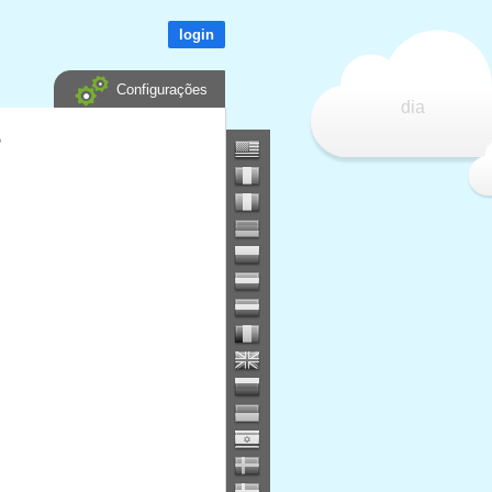
login
Configurações
dia
?