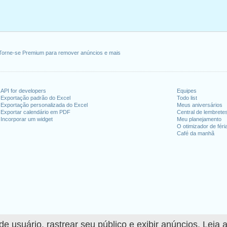
 abril, 2020
a, 13 abril, 2020
maio, 2020
eira, 21 maio, 2020
-feira, 1 junho, 2020
Torne-se Premium para remover anúncios e mais
, 2020
fim de semana
API for developers
Equipes
Exportação padrão do Excel
Todo list
 1 agosto, 2020
Exportação personalizada do Excel
Meus aniversários
embro, 2020
Exportar calendário em PDF
Central de lembrete
Incorporar um widget
Meu planejamento
O otimizador de féri
Café da manhã
dias úteis para 2020
n 2019 in Suíça (Zürich)?
n 2021 in Suíça (Zürich)?
 usuário, rastrear seu público e exibir anúncios. Leia