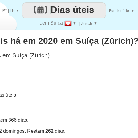
Dias úteis
PT
|
FR
▼
Funcionário
▼
..em Suíça
▼
| Zürich
▼
is há em 2020 em Suíça (Zürich)
s em Suíça (Zürich).
s úteis
tem 366 dias.
52 domingos. Restam
262
dias.