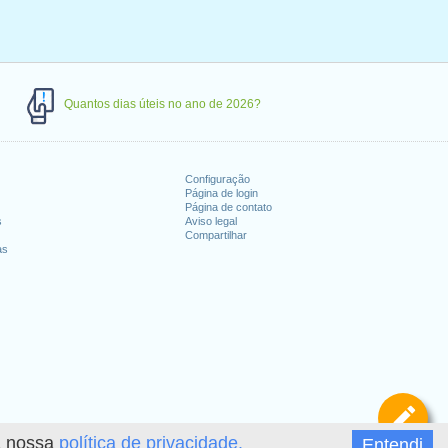
Quantos dias úteis no ano de 2026?
Configuração
Página de login
Página de contato
s
Aviso legal
Compartilhar
as
De
 a nossa
política de privacidade.
Entendi