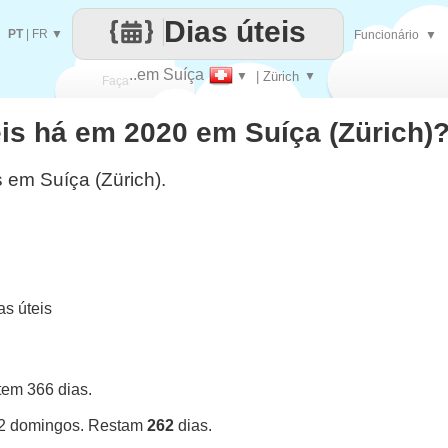
Dias úteis
PT
|
FR
▼
Funcionário
▼
..em Suíça
▼
| Zürich
▼
Faça
is há em 2020 em Suíça (Zürich)
cada
s em Suíça (Zürich).
s úteis
tem 366 dias.
52 domingos. Restam
262
dias.