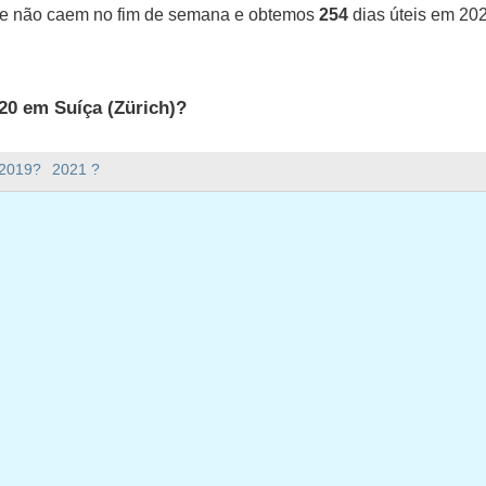
ue não caem no fim de semana e obtemos
254
dias úteis em 20
20 em Suíça (Zürich)?
uíça (Zürich).
 2019?
2021 ?
ana há em 2020?
em 2020.
tem 366 dias.
ias úteis em 2020?
em 2020.
ias úteis em 2020
neiro, 2020
2 janeiro, 2020