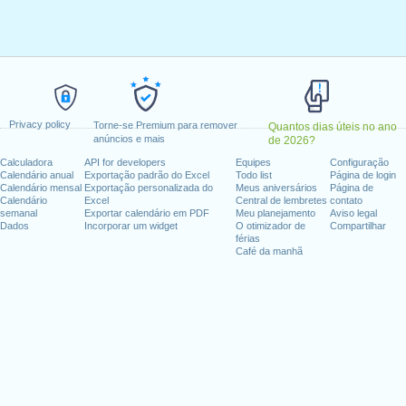
 abril, 2020
a, 13 abril, 2020
maio, 2020
eira, 21 maio, 2020
-feira, 1 junho, 2020
, 2020
Privacy policy
Torne-se Premium para remover
Quantos dias úteis no ano
anúncios e mais
de 2026?
fim de semana
Calculadora
API for developers
Equipes
Configuração
Calendário anual
Exportação padrão do Excel
Todo list
Página de login
 1 agosto, 2020
Calendário mensal
Exportação personalizada do
Meus aniversários
Página de
embro, 2020
Calendário
Excel
Central de lembretes
contato
semanal
Exportar calendário em PDF
Meu planejamento
Aviso legal
Dados
Incorporar um widget
O otimizador de
Compartilhar
férias
Café da manhã
dias úteis para 2020
n 2019 in Suíça (Zürich)?
n 2021 in Suíça (Zürich)?