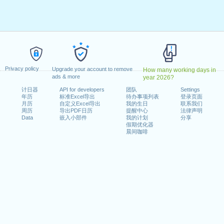
0日星期五
月13日星期一
日星期五
年5月21日星期四
0年6月1日星期一
Privacy policy
Upgrade your account to remove
How many working days in
ads & more
year 2026?
计日器
API for developers
团队
Settings
年历
标准Excel导出
待办事项列表
登录页面
20年8月1日星期六
月历
自定义Excel导出
我的生日
联系我们
26日星期六
周历
导出PDF日历
提醒中心
法律声明
Data
嵌入小部件
我的计划
分享
假期优化器
晨间咖啡
n 2019 in Suisse (Zürich)?
n 2021 in Suisse (Zürich)?