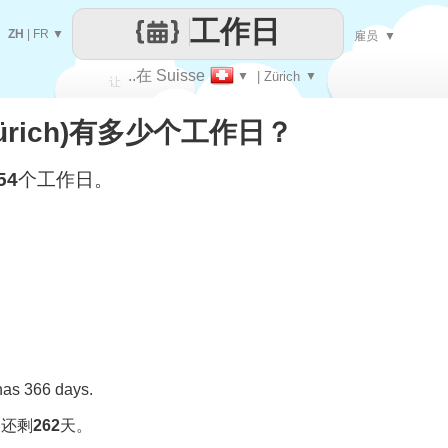
工作日
ZH
|
FR
▼
雇员
▼
..在 Suisse
▼
| Zürich
▼
让
(Zürich)有多少个工作日？
每一天
54
个工作日。
 has 366 days.
，还剩
262
天。