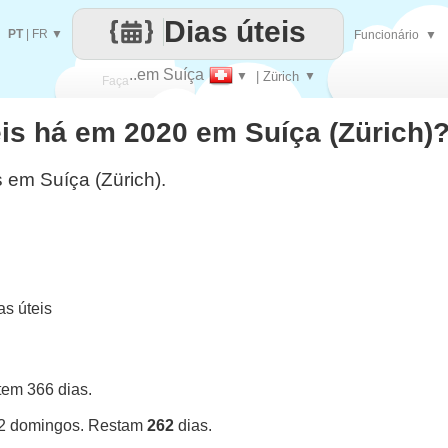
Dias úteis
PT
|
FR
▼
Funcionário
▼
..em Suíça
▼
| Zürich
▼
Faça
is há em 2020 em Suíça (Zürich)
cada
s em Suíça (Zürich).
s úteis
tem 366 dias.
52 domingos. Restam
262
dias.