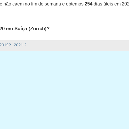
ue não caem no fim de semana e obtemos
254
dias úteis em 20
20 em Suíça (Zürich)?
uíça (Zürich).
 2019?
2021 ?
ana há em 2020?
em 2020.
tem 366 dias.
ias úteis em 2020?
em 2020.
ias úteis em 2020
neiro, 2020
2 janeiro, 2020