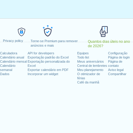
 abril, 2020
a, 13 abril, 2020
maio, 2020
eira, 21 maio, 2020
-feira, 1 junho, 2020
, 2020
Privacy policy
Torne-se Premium para remover
Quantos dias úteis no ano
anúncios e mais
de 2026?
fim de semana
Calculadora
API for developers
Equipes
Configuração
Calendário anual
Exportação padrão do Excel
Todo list
Página de login
 1 agosto, 2020
Calendário mensal
Exportação personalizada do
Meus aniversários
Página de
embro, 2020
Calendário
Excel
Central de lembretes
contato
semanal
Exportar calendário em PDF
Meu planejamento
Aviso legal
Dados
Incorporar um widget
O otimizador de
Compartilhar
férias
Café da manhã
dias úteis para 2020
n 2019 in Suíça (Zürich)?
n 2021 in Suíça (Zürich)?