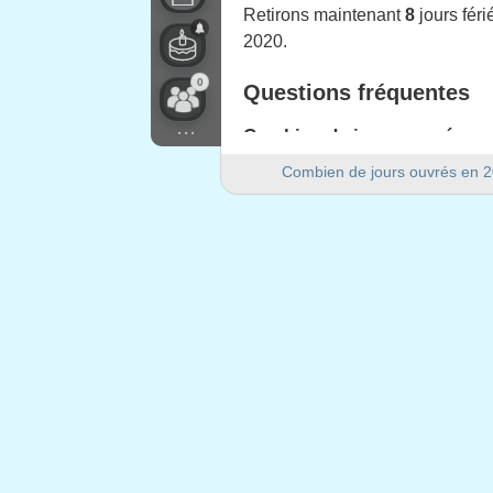
Retirons maintenant
8
jours fér
2020.
0
Questions fréquentes
...
Combien de jours ouvrés y a-
Il y a 254 jours ouvrés en 2020 
Combien de jours ouvrés en 
Combien de jours de week-end
Il y a 104 jours de week-end en
2020 est-elle une année bisse
Oui. 2020 est une année bissext
Combien de jours fériés tom
8 jours fériés tombent en semai
Jours fériés tombant e
1.
Jour de l'An
: mercredi, 1 janvi