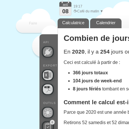
aoû
19:17
08
☕
Café du matin ▼
Calculatrice
Calendrier
Faire
Combien de jours
que
API
En
2020
, il y a
254
jours o
Ceci est calculé à partir de :
EXPORT
366 jours totaux
104 jours de week-end
8 jours fériés
tombant en 
Comment le calcul est-i
OUTILS
Parce que 2020 est une année bi
Retirons 52 samedis et 52 diman
0