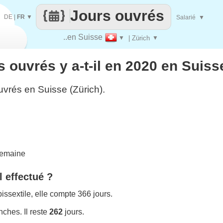
Jours ouvrés
DE
|
FR
▼
Salarié
▼
..en Suisse
▼
| Zürich
▼
 ouvrés y a-t-il en 2020 en Suisse
uvrés en Suisse (Zürich).
semaine
l effectué ?
ssextile, elle compte 366 jours.
ches. Il reste
262
jours.