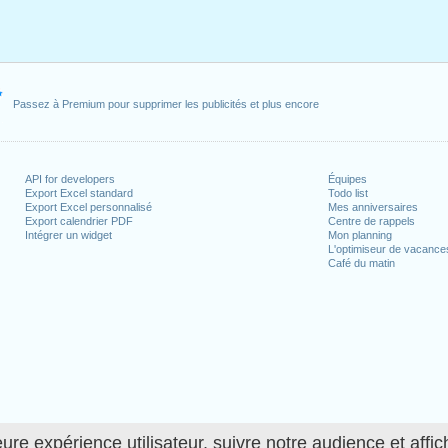
er, 2020
ril, 2020
il, 2020
i, 2020
1 mai, 2020
Passez à Premium pour supprimer les publicités et plus encore
 juin, 2020
2020
API for developers
Équipes
n week-end
Export Excel standard
Todo list
Export Excel personnalisé
Mes anniversaires
1 août, 2020
Export calendrier PDF
Centre de rappels
Intégrer un widget
Mon planning
embre, 2020
L'optimiseur de vacance
Café du matin
jours ouvrés pour 2020
n 2019 in Suisse (Zürich)?
n 2021 in Suisse (Zürich)?
ure expérience utilisateur, suivre notre audience et affic