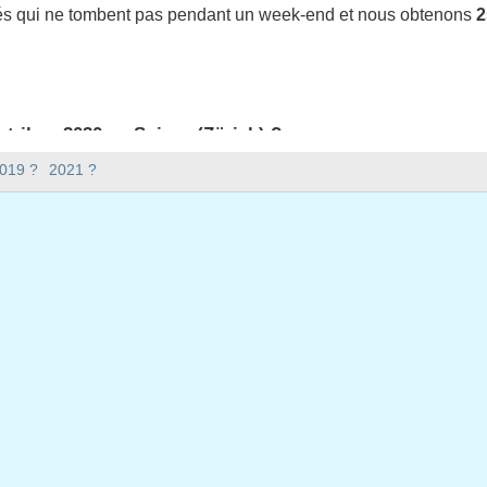
iés qui ne tombent pas pendant un week-end et nous obtenons
2
t-il en 2020 en Suisse (Zürich) ?
en Suisse (Zürich).
2019 ?
2021 ?
 y a-t-il en 2020 ?
 2020.
xtile ?
ile et compte 366 jours.
bent en semaine en 2020 ?
ne en 2020.
n semaine en 2020
er, 2020