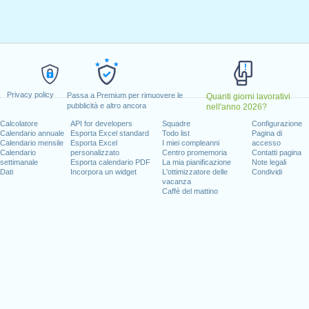
ile, 2020
aprile, 2020
aggio, 2020
o, 2020
1 giugno, 2020
2020
Privacy policy
Passa a Premium per rimuovere le
Quanti giorni lavorativi
pubblicità e altro ancora
nell'anno 2026?
l fine settimana
Calcolatore
API for developers
Squadre
Configurazione
Calendario annuale
Esporta Excel standard
Todo list
Pagina di
to, 1 agosto, 2020
Calendario mensile
Esporta Excel
I miei compleanni
accesso
mbre, 2020
Calendario
personalizzato
Centro promemoria
Contatti pagina
settimanale
Esporta calendario PDF
La mia pianificazione
Note legali
Dati
Incorpora un widget
L'ottimizzatore delle
Condividi
vacanza
Caffè del mattino
 giorni lavorativi per il 2020
n 2019 in Svizzera (Zürich)?
n 2021 in Svizzera (Zürich)?