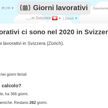
Giorni lavorativi
IT
|
FR
▼
Dipendent
..in Svizzera
▼
| Zürich
▼
Fai
orativi ci sono nel 2020 in Svizze
contare
i lavorativi in Svizzera (Zürich).
ei giorni feriali
l calcolo?
le, ha 366 giorni.
meniche. Restano
262
giorni.