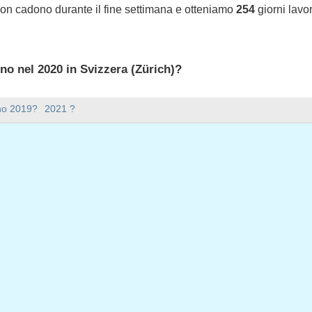
non cadono durante il fine settimana e otteniamo
254
giorni lavor
ono nel 2020 in Svizzera (Zürich)?
 2020 in Svizzera (Zürich).
nno 2019?
2021 ?
ana ci sono nel 2020?
mana nel 2020.
 ha 366 giorni.
iorni feriali nel 2020?
ali nel 2020.
 giorni feriali nel 2020
aio, 2020
nnaio, 2020