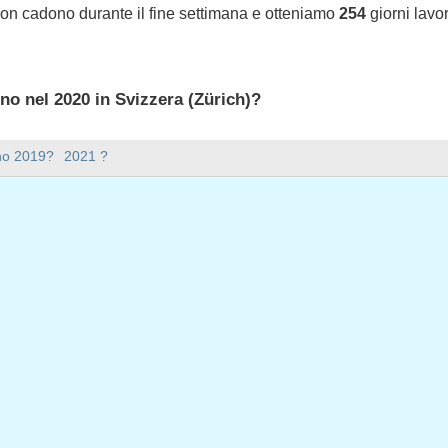
non cadono durante il fine settimana e otteniamo
254
giorni lavor
ono nel 2020 in Svizzera (Zürich)?
 2020 in Svizzera (Zürich).
nno 2019?
2021 ?
ana ci sono nel 2020?
mana nel 2020.
 ha 366 giorni.
iorni feriali nel 2020?
ali nel 2020.
 giorni feriali nel 2020
aio, 2020
nnaio, 2020