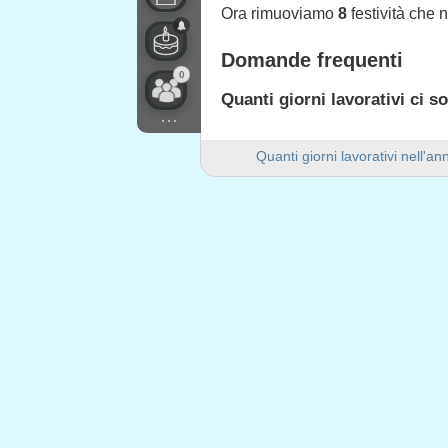
Ora rimuoviamo
8
festività che 
Domande frequenti
0
Quanti giorni lavorativi ci s
...
Ci sono 254 giorni lavorativi nel
Quanti giorni lavorativi nell'a
Quanti giorni di fine settim
Ci sono 104 giorni di fine setti
Il 2020 è un anno bisestile?
Sì. Il 2020 è un anno bisestile e
Quante festività cadono nei g
8 festività cadono nei giorni feri
Festività che cadono nei
1.
Capodanno
: mercoledì, 1 genn
2.
San Berchtoldo
: giovedi, 2 ge