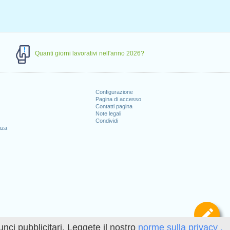
Quanti giorni lavorativi nell'anno 2026?
Configurazione
Pagina di accesso
Contatti pagina
Note legali
Condividi
nza
Def
unci pubblicitari. Leggete il nostro
norme sulla privacy .