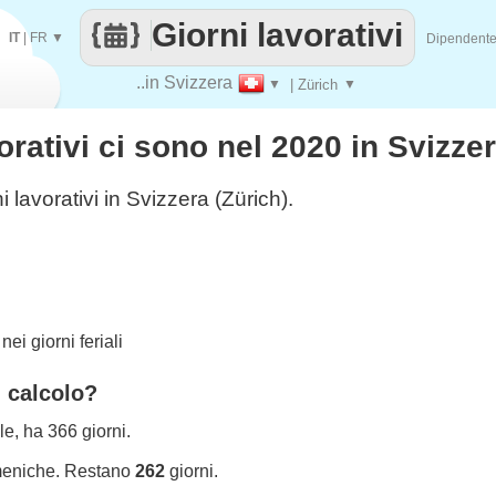
Giorni lavorativi
IT
|
FR
▼
Dipendent
..in Svizzera
▼
| Zürich
▼
orativi ci sono nel 2020 in Svizze
i lavorativi in Svizzera (Zürich).
ei giorni feriali
l calcolo?
le, ha 366 giorni.
meniche. Restano
262
giorni.