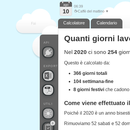
ago
06:39
10
☕
Caffè del mattino ▼
Calcolatore
Calendario
Fai
Quanti giorni lav
contare
API
Nel
2020
ci sono
254
giorn
Questo è calcolato da:
EXPORT
366 giorni totali
104 settimana-fine
8 giorni festivi
che cadono n
Come viene effettuato i
UTILI
Poiché il 2020 è un anno bisesti
Rimuoviamo 52 sabati e 52 do
0