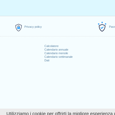
3.
Venerdì Santo
: venerdì, 10 apr
4.
Lunedì dell'Angelo
: lunedi, 13 
5.
Festa del Lavoro
: venerdì, 1 m
6.
Ascensione
: giovedi, 21 maggi
7.
Lunedì di Pentecoste
: lunedi, 
Privacy policy
Pass
8.
Natale
: venerdì, 25 dicembre, 
Festività che cadono ne
Calcolatore
Calendario annuale
1. Festa nazionale svizzera : saba
Calendario mensile
2. Santo Stefano : sabato, 26 dice
Calendario settimanale
Dati
Esplora di più
Calendario dettagliato dei
How many working days i
How many working days i
Utilizziamo i cookie per offrirti la migliore esperienza 