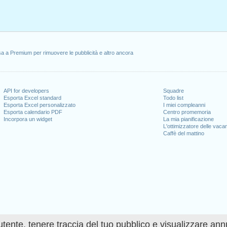
ile, 2020
aprile, 2020
aggio, 2020
o, 2020
1 giugno, 2020
a a Premium per rimuovere le pubblicità e altro ancora
2020
l fine settimana
API for developers
Squadre
Esporta Excel standard
Todo list
to, 1 agosto, 2020
Esporta Excel personalizzato
I miei compleanni
mbre, 2020
Esporta calendario PDF
Centro promemoria
Incorpora un widget
La mia pianificazione
L'ottimizzatore delle vaca
Caffè del mattino
 giorni lavorativi per il 2020
n 2019 in Svizzera (Zürich)?
n 2021 in Svizzera (Zürich)?
utente, tenere traccia del tuo pubblico e visualizzare ann