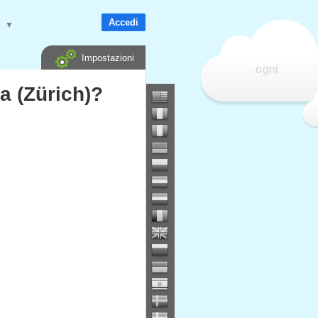
Accedi
e
▼
Impostazioni
ogni
ra (Zürich)?