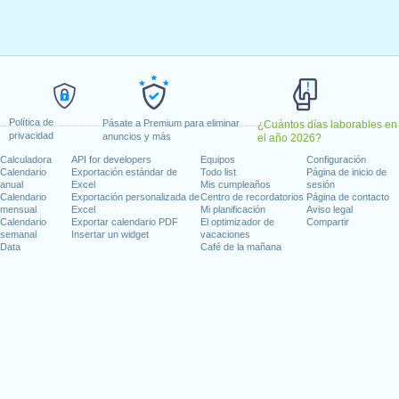
il, 2020
il, 2020
yo, 2020
 21 mayo, 2020
1 junio, 2020
20
Política de
Pásate a Premium para eliminar
¿Cuántos días laborables en
privacidad
anuncios y más
el año 2026?
 en fin de semana
Calculadora
API for developers
Equipos
Configuración
Calendario
Exportación estándar de
Todo list
Página de inicio de
 1 agosto, 2020
anual
Excel
Mis cumpleaños
sesión
embre, 2020
Calendario
Exportación personalizada de
Centro de recordatorios
Página de contacto
mensual
Excel
Mi planificación
Aviso legal
Calendario
Exportar calendario PDF
El optimizador de
Compartir
semanal
Insertar un widget
vacaciones
Data
Café de la mañana
días laborables para 2020
n 2019 in Suiza (Zürich)?
n 2021 in Suiza (Zürich)?