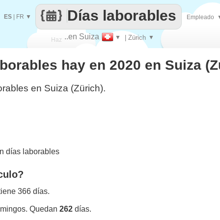
Días laborables
ES
|
FR
▼
Empleado
..en Suiza
▼
| Zürich
▼
Haz
borables hay en 2020 en Suiza (Z
que
rables en Suiza (Zürich).
 días laborables
culo?
iene 366 días.
omingos. Quedan
262
días.