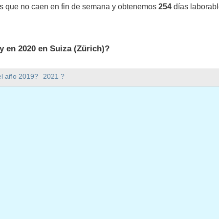
os que no caen en fin de semana y obtenemos
254
días laborabl
y en 2020 en Suiza (Zürich)?
 en Suiza (Zürich).
el año 2019?
2021 ?
mana hay en 2020?
en 2020.
ene 366 días.
 en días laborables en 2020?
borables en 2020.
en días laborables en 2020
ro, 2020
ro, 2020