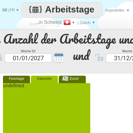
Arbeitstage
DE
|
FR
▼
Angestellter
▼
..in Schweiz
▼
| Zürich
▼
Jeden
e Anzahl der Arbeitstage un
Tag
und
Woche 53
Woche 
Feiertage
Kalender
Excel
undefined