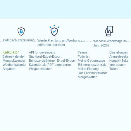
Datenschutzerklärung
Werde Premium, um Werbung zu
Wie viele Arbeitstage im
entfernen und mehr
Jahr 2026?
Kalkulator
API for developers
Teams
Einstellungen
Jahreskalender
Standard-Excel-Export
Todo list
Anmeldeseite
Monatskalender
Benutzerdefinierter Excel-Export
Meine Geburtstage
Kontakt-Seite
Wochenkalender
Kalender als PDF exportieren
Erinnerungszentrale
Impressum
Angaben
Widget einbetten
Meine Planung
Teilen
Der Ferienoptimierer
Morgenkaffee