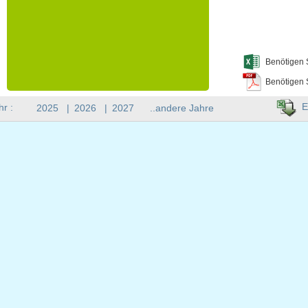
Benötigen 
Benötigen 
E
hr :
2025
|
2026
|
2027
..andere Jahre