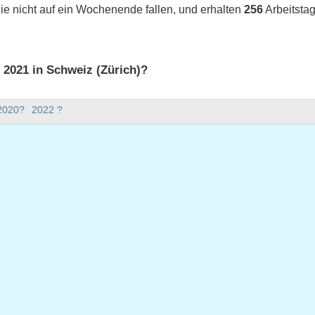
ie nicht auf ein Wochenende fallen, und erhalten
256
Arbeitstag
s 2021 in Schweiz (Zürich)?
 2021 in Schweiz (Zürich).
 2020?
2022 ?
bt es im Jahr 2021?
Jahr 2021.
nd hat 365 Tage.
021 auf Werktage?
 auf Werktage.
 Werktage fallen
r 2021
1