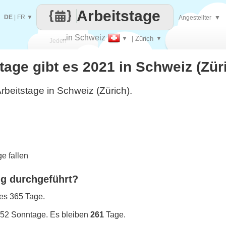
Arbeitstage
DE
|
FR
▼
Angestellter
▼
..in Schweiz
▼
| Zürich
▼
Jeden
stage gibt es 2021 in Schweiz (Zür
Tag
rbeitstage in Schweiz (Zürich).
e fallen
ng durchgeführt?
 es 365 Tage.
 52 Sonntage. Es bleiben
261
Tage.