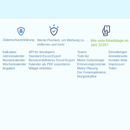
 2021
2021
ai 2021
Wochenende fallen
nuar 2021
Datenschutzerklärung
Werde Premium, um Werbung zu
Wie viele Arbeitstage im
i 2021
entfernen und mehr
Jahr 2026?
t 2021
Kalkulator
API for developers
Teams
Einstellungen
Jahreskalender
Standard-Excel-Export
Todo list
Anmeldeseite
 Dezember 2021
Monatskalender
Benutzerdefinierter Excel-Export
Meine Geburtstage
Kontakt-Seite
zember 2021
Wochenkalender
Kalender als PDF exportieren
Erinnerungszentrale
Impressum
Angaben
Widget einbetten
Meine Planung
Teilen
Der Ferienoptimierer
Morgenkaffee
kalender für 2021
n 2020 in Schweiz (Zürich)?
n 2022 in Schweiz (Zürich)?