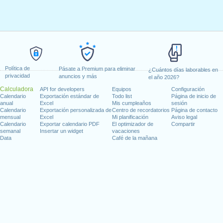
Política de
Pásate a Premium para eliminar
¿Cuántos días laborables en
privacidad
anuncios y más
el año 2026?
Calculadora
API for developers
Equipos
Configuración
Calendario
Exportación estándar de
Todo list
Página de inicio de
anual
Excel
Mis cumpleaños
sesión
Calendario
Exportación personalizada de
Centro de recordatorios
Página de contacto
mensual
Excel
Mi planificación
Aviso legal
Calendario
Exportar calendario PDF
El optimizador de
Compartir
semanal
Insertar un widget
vacaciones
Data
Café de la mañana