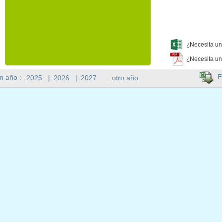
¿Necesita un
¿Necesita un
E
n año :
2025
|
2026
|
2027
..otro año