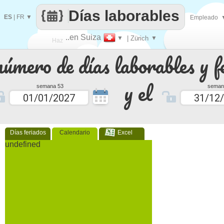
Días laborables
ES
|
FR
▼
Empleado
..en Suiza
▼
| Zürich
▼
Haz
número de días laborables y f
que
y el
semana 53
seman
Días feriados
Calendario
Excel
undefined