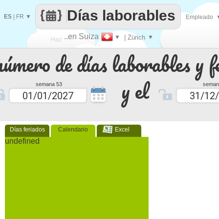
Días laborables
ES
|
FR
▼
Empleado
..en Suiza
▼
| Zürich
▼
Haz
número de días laborables y f
que
y el
semana 53
seman
Días feriados
Calendario
Excel
undefined