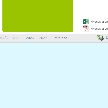
¿Necesita un
¿Necesita un
E
n año :
2025
|
2026
|
2027
..otro año