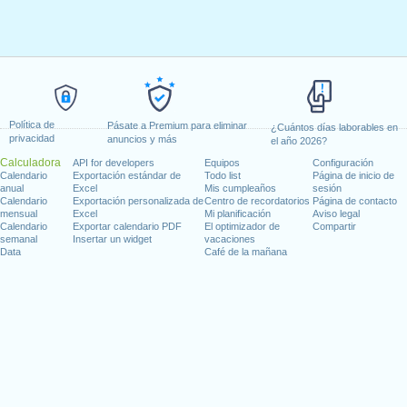
Política de
Pásate a Premium para eliminar
¿Cuántos días laborables en
privacidad
anuncios y más
el año 2026?
Calculadora
API for developers
Equipos
Configuración
Calendario
Exportación estándar de
Todo list
Página de inicio de
anual
Excel
Mis cumpleaños
sesión
Calendario
Exportación personalizada de
Centro de recordatorios
Página de contacto
mensual
Excel
Mi planificación
Aviso legal
Calendario
Exportar calendario PDF
El optimizador de
Compartir
semanal
Insertar un widget
vacaciones
Data
Café de la mañana