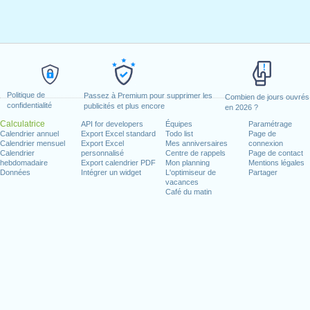
Politique de
Passez à Premium pour supprimer les
Combien de jours ouvrés
confidentialité
publicités et plus encore
en 2026 ?
Calculatrice
API for developers
Équipes
Paramétrage
Calendrier annuel
Export Excel standard
Todo list
Page de
Calendrier mensuel
Export Excel
Mes anniversaires
connexion
Calendrier
personnalisé
Centre de rappels
Page de contact
hebdomadaire
Export calendrier PDF
Mon planning
Mentions légales
Données
Intégrer un widget
L'optimiseur de
Partager
vacances
Café du matin