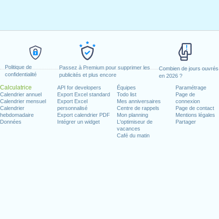
Politique de
Passez à Premium pour supprimer les
Combien de jours ouvrés
confidentialité
publicités et plus encore
en 2026 ?
Calculatrice
API for developers
Équipes
Paramétrage
Calendrier annuel
Export Excel standard
Todo list
Page de
Calendrier mensuel
Export Excel
Mes anniversaires
connexion
Calendrier
personnalisé
Centre de rappels
Page de contact
hebdomadaire
Export calendrier PDF
Mon planning
Mentions légales
Données
Intégrer un widget
L'optimiseur de
Partager
vacances
Café du matin