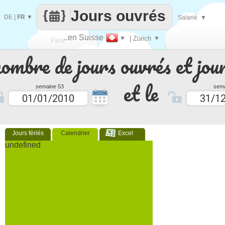
Jours ouvrés
DE
|
FR
▼
Salarié
▼
..en Suisse
▼
| Zürich
▼
Faire
nombre de jours ouvrés et jour
que
et le
semaine 53
sema
Jours fériés
Calendrier
Excel
undefined