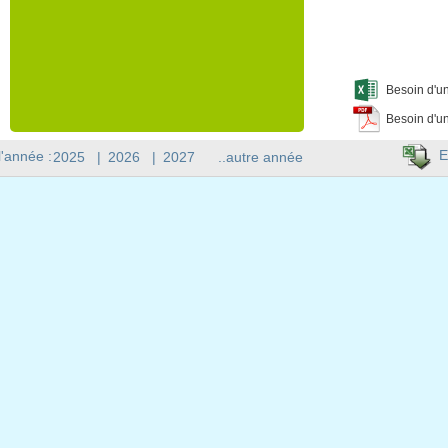
Besoin d'un
Besoin d'un
E
l'année :
2025
|
2026
|
2027
..autre année