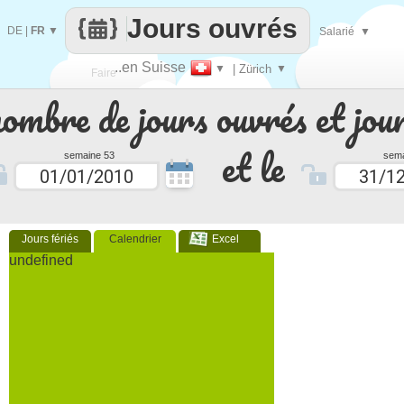
Jours ouvrés
DE
|
FR
▼
Salarié
▼
..en Suisse
▼
| Zürich
▼
Faire
nombre de jours ouvrés et jour
que
et le
semaine 53
sema
Jours fériés
Calendrier
Excel
undefined