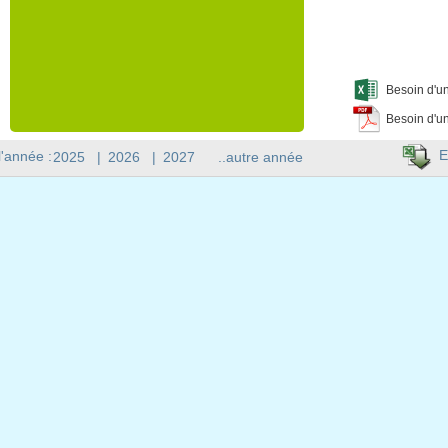
Besoin d'un
Besoin d'un
E
l'année :
2025
|
2026
|
2027
..autre année