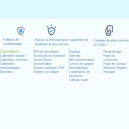
Politique de
Passez à Premium pour supprimer les
Combien de jours ouvrés
confidentialité
publicités et plus encore
en 2026 ?
Calculatrice
API for developers
Équipes
Paramétrage
Calendrier annuel
Export Excel standard
Todo list
Page de
Calendrier mensuel
Export Excel
Mes anniversaires
connexion
Calendrier
personnalisé
Centre de rappels
Page de contact
hebdomadaire
Export calendrier PDF
Mon planning
Mentions légales
Données
Intégrer un widget
L'optimiseur de
Partager
vacances
Café du matin