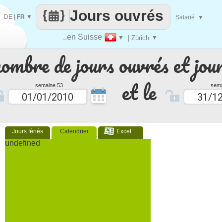
Jours ouvrés
DE
|
FR
▼
Salarié
▼
..en Suisse
▼
| Zürich
▼
nombre de jours ouvrés et jour
et le
semaine 53
sema
Jours fériés
Calendrier
Excel
undefined