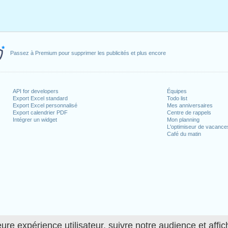
Passez à Premium pour supprimer les publicités et plus encore
API for developers
Équipes
Export Excel standard
Todo list
Export Excel personnalisé
Mes anniversaires
Export calendrier PDF
Centre de rappels
Intégrer un widget
Mon planning
L'optimiseur de vacance
Café du matin
ure expérience utilisateur, suivre notre audience et affic