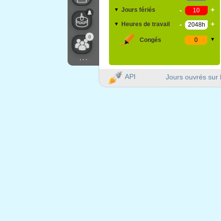
-
+
Jours fériés
▼
-
+
Heures de travail
▼
0
Congés
▼
...
API
Jours ouvrés sur 