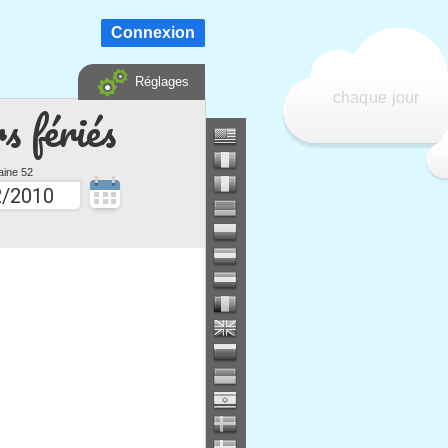
Connexion
Réglages
chaque jour
s fériés
ine 52