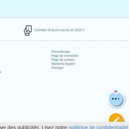
Combien de jours ouvrés en 2026 ?
Paramétrage
Page de connexion
Page de contact
Mentions légales
Partager
s
AI
Dé
her des publicités. Lisez notre
politique de confidentialité