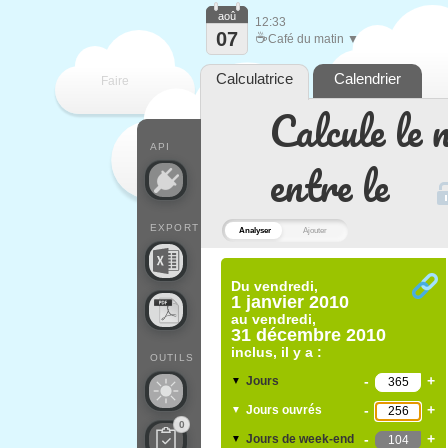
aoû
12:33
07
☕
Café du matin ▼
Calculatrice
Calendrier
Faire
Calcule le 
que
API
entre le
EXPORT
Analyser
Ajouter
Du
vendredi,
1 janvier 2010
au
vendredi,
31 décembre 2010
inclus, il y a :
OUTILS
-
+
Jours
▼
-
+
Jours ouvrés
▼
0
-
+
Jours de week-end
▼