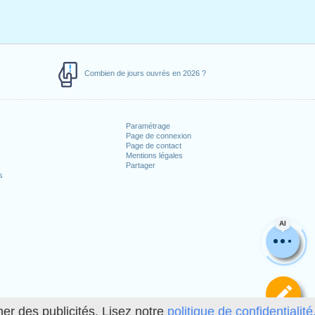
Combien de jours ouvrés en 2026 ?
Paramétrage
Page de connexion
Page de contact
Mentions légales
Partager
s
AI
Dé
her des publicités. Lisez notre
politique de confidentialité