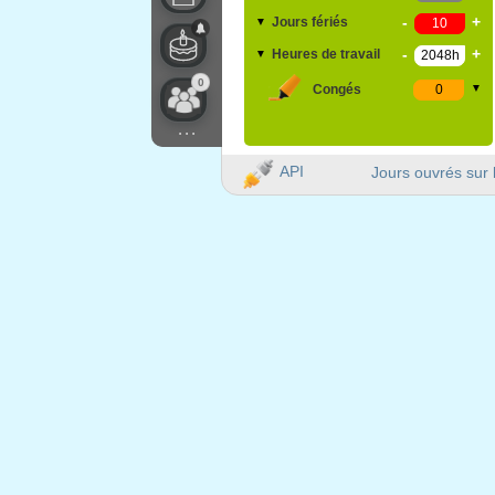
-
+
Jours fériés
▼
-
+
Heures de travail
▼
0
Congés
▼
...
API
Jours ouvrés sur 