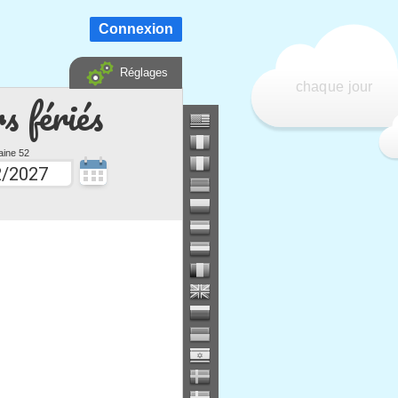
Connexion
Réglages
chaque jour
s fériés
ine 52