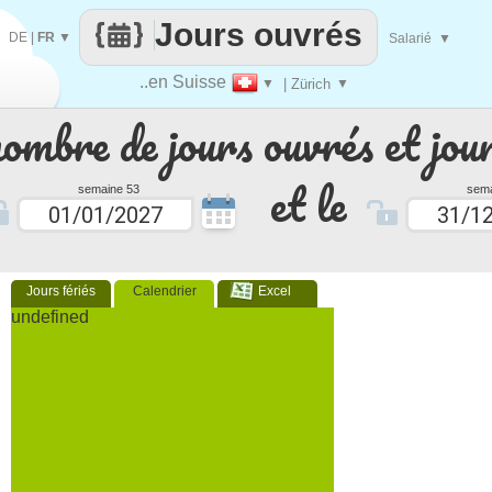
Jours ouvrés
DE
|
FR
▼
Salarié
▼
..en Suisse
▼
| Zürich
▼
nombre de jours ouvrés et jour
et le
semaine 53
sema
Jours fériés
Calendrier
Excel
undefined