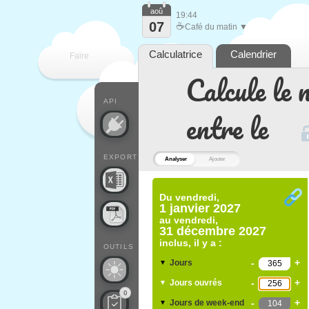
aoû
19:44
07
☕
Café du matin ▼
Calculatrice
Calendrier
Faire
Calcule le 
que
API
entre le
EXPORT
Analyser
Ajouter
Du
vendredi,
1 janvier 2027
au
vendredi,
31 décembre 2027
inclus, il y a :
OUTILS
-
+
Jours
▼
-
+
Jours ouvrés
▼
0
-
+
Jours de week-end
▼