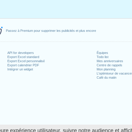
Passez à Premium pour supprimer les publicités et plus encore
API for developers
Équipes
Export Excel standard
Todo list
Export Excel personnalisé
Mes anniversaires
Export calendrier PDF
Centre de rappels
Intégrer un widget
Mon planning
L'optimiseur de vacance
Café du matin
ure expérience utilisateur, suivre notre audience et affic