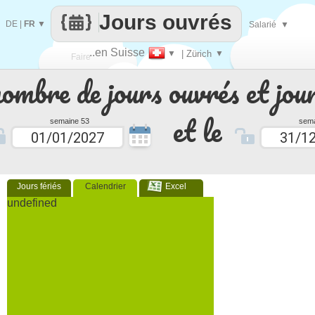
Jours ouvrés
DE
|
FR
▼
Salarié
▼
..en Suisse
▼
| Zürich
▼
Faire
nombre de jours ouvrés et jour
que
et le
semaine 53
sema
Jours fériés
Calendrier
Excel
undefined