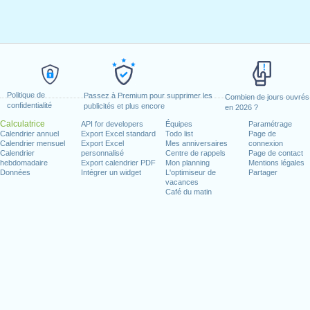
Politique de
Passez à Premium pour supprimer les
Combien de jours ouvrés
confidentialité
publicités et plus encore
en 2026 ?
Calculatrice
API for developers
Équipes
Paramétrage
Calendrier annuel
Export Excel standard
Todo list
Page de
Calendrier mensuel
Export Excel
Mes anniversaires
connexion
Calendrier
personnalisé
Centre de rappels
Page de contact
hebdomadaire
Export calendrier PDF
Mon planning
Mentions légales
Données
Intégrer un widget
L'optimiseur de
Partager
vacances
Café du matin