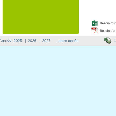
Besoin d'un
Besoin d'un
E
l'année :
2025
|
2026
|
2027
..autre année