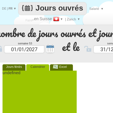
Jours ouvrés
DE
|
FR
▼
Salarié
▼
..en Suisse
▼
| Zürich
▼
Faire
nombre de jours ouvrés et jour
que
et le
semaine 53
sema
Jours fériés
Calendrier
Excel
undefined