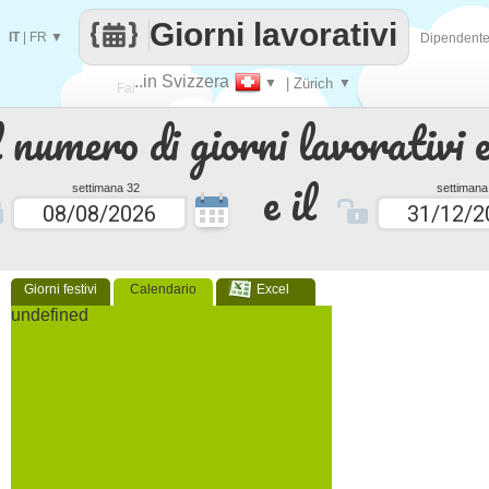
Giorni lavorativi
IT
|
FR
▼
Dipendent
..in Svizzera
▼
| Zürich
▼
Fai
 numero di giorni lavorativi e
contare
e il
settimana 32
settimana
Giorni festivi
Calendario
Excel
undefined