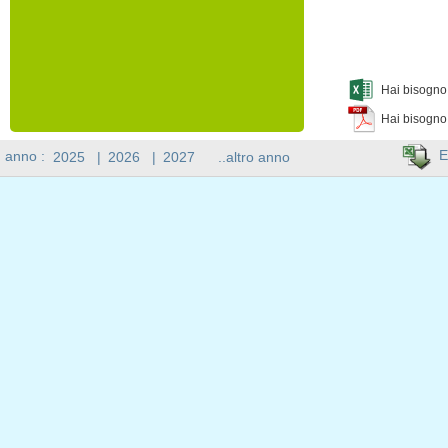
Hai bisogno 
Hai bisogno
E
n anno :
2025
|
2026
|
2027
..altro anno