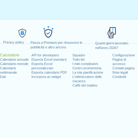
Privacy policy
Passa a Premium per rimuovere le
Quanti giorni lavorativi
pubblicità e altro ancora
nell'anno 2026?
Calcolatore
API for developers
Squadre
Configurazione
Calendario annuale
Esporta Excel standard
Todo list
Pagina di
Calendario mensile
Esporta Excel
I miei compleanni
accesso
Calendario
personalizzato
Centro promemoria
Contatti pagina
settimanale
Esporta calendario PDF
La mia pianificazione
Note legali
Dati
Incorpora un widget
L'ottimizzatore delle
Condividi
vacanza
Caffè del mattino