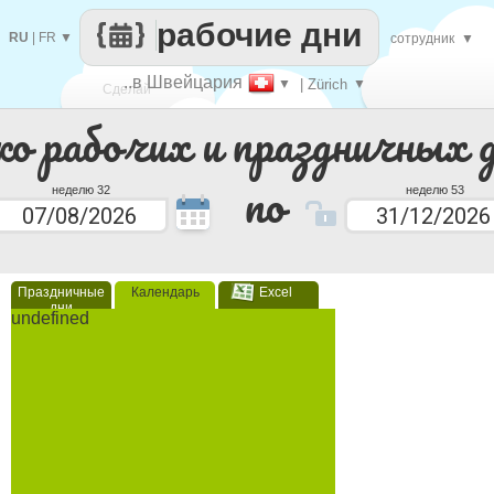
рабочие дни
RU
|
FR
▼
сотрудник
▼
..в Швейцария
▼
| Zürich
▼
Сделай
ко рабочих и праздничных 
каждый
по
неделю 32
неделю 53
Праздничные
Календарь
Excel
дни
undefined