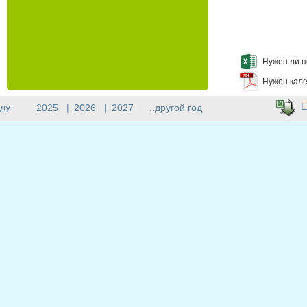
Нужен ли п
Нужен кале
E
ду:
2025
|
2026
|
2027
..другой год