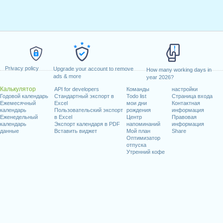
Privacy policy
Upgrade your account to remove
How many working days in
ads & more
year 2026?
Калькулятор
API for developers
Команды
настройки
Годовой календарь
Стандартный экспорт в
Todo list
Страница входа
Ежемесячный
Excel
мои дни
Контактная
календарь
Пользовательский экспорт
рождения
информация
Еженедельный
в Excel
Центр
Правовая
календарь
Экспорт календаря в PDF
напоминаний
информация
данные
Вставить виджет
Мой план
Share
Оптимизатор
отпуска
Утренний кофе