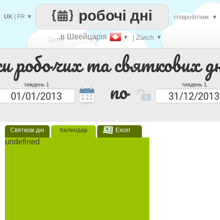
робочі дні
UK
|
FR
▼
співробітник
▼
..в Швейцарія
▼
| Zürich
▼
Зроби
ки робочих та святкових дн
кожен
по
тиждень 1
тиждень 1
Святкові дні
Календар
Excel
undefined