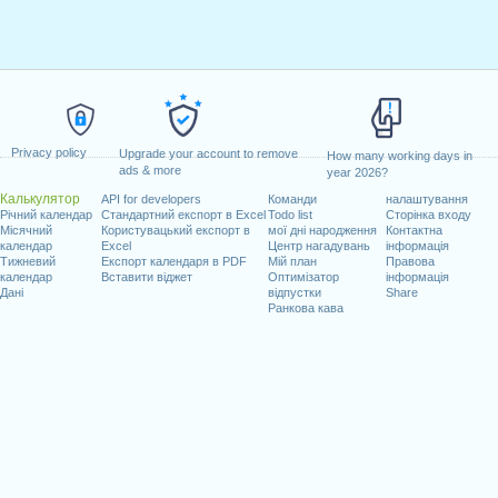
Privacy policy
Upgrade your account to remove
How many working days in
ads & more
year 2026?
Калькулятор
API for developers
Команди
налаштування
Річний календар
Стандартний експорт в Excel
Todo list
Сторінка входу
Місячний
Користувацький експорт в
мої дні народження
Контактна
календар
Excel
Центр нагадувань
інформація
Тижневий
Експорт календаря в PDF
Мій план
Правова
календар
Вставити віджет
Оптимізатор
інформація
Дані
відпустки
Share
Ранкова кава