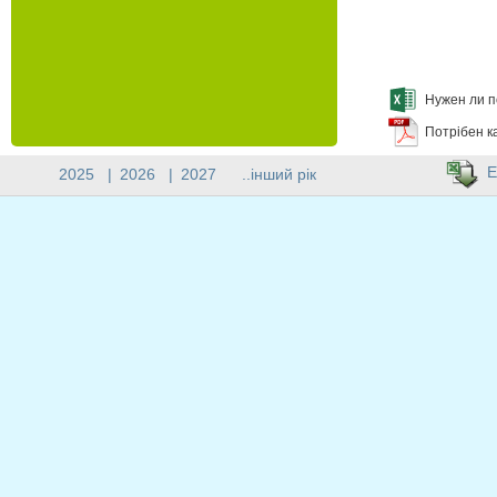
Нужен ли п
Потрібен к
E
2025
|
2026
|
2027
..інший рік