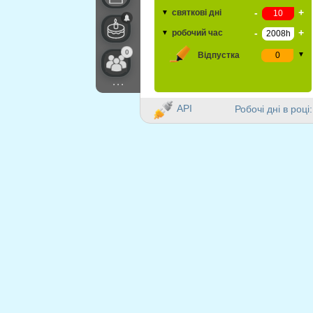
-
+
святкові дні
▼
-
+
робочий час
▼
0
Відпустка
▼
...
API
Робочі дні в році: