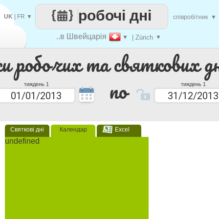
робочі дні
UK
|
FR
▼
співробітник
▼
..в Швейцарія
▼
| Zürich
▼
ки робочих та святкових дн
по
тиждень 1
тиждень 1
Святкові дні
Календар
Excel
undefined