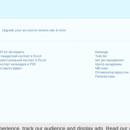
Upgrade your account to remove ads & more
PI for developers
Команди
тандартний експорт в Excel
Todo list
ористувацький експорт в Excel
мої дні народження
кспорт календаря в PDF
Центр нагадувань
ставити віджет
Мій план
Оптимізатор відпустки
Ранкова кава
perience, track our audience and display ads. Read our