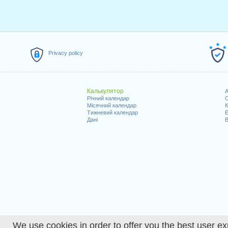
Privacy policy
Калькулятор
A
Річний календар
С
Місячний календар
К
Тижневий календар
Е
Дані
В
We use cookies in order to offer you the best user ex