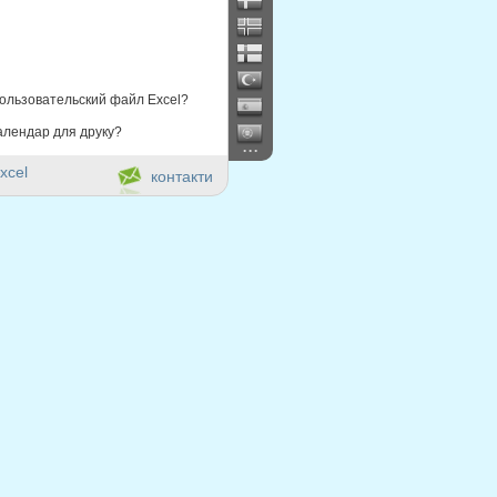
ользовательский файл Excel?
алендар для друку?
...
xcel
контакти