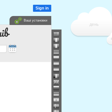
Sign in
Ваші установки
день
ів