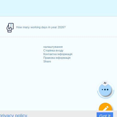
How many working days in year 2026?
налаштування
Сторінка входу
Контактна інформація
Правова інформація
Share
AI
Ви
privacy policy.
Got it