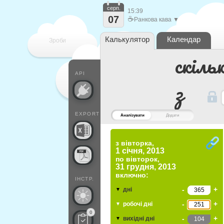
серп.
15:39
07
☕
Ранкова кава ▼
Калькулятор
Календар
Зроби
скіль
кожен
API
з
EXPORT
Аналізувати
Додати
з вівторка,
1 січня, 2013
по
вівторок,
31 грудня, 2013
включно:
ІНСТР.
-
+
дні
▼
-
+
робочі дні
▼
0
-
+
вихідні дні
▼