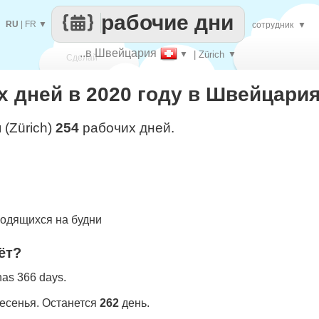
рабочие дни
RU
|
FR
▼
сотрудник
▼
..в Швейцария
▼
| Zürich
▼
Сделай
 дней в 2020 году в Швейцария 
каждый
 (Zürich)
254
рабочих дней.
одящихся на будни
ёт?
 has 366 days.
ресенья. Останется
262
день.