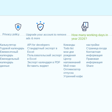
нварь, 2020
прель, 2020
к, 13 апрель, 2020
й, 2020
, 21 май, 2020
льник, 1 июнь, 2020
Privacy policy
Upgrade your account to remove
How many working days in
20
ads & more
year 2026?
Калькулятор
API for developers
Команды
настройки
иходящиеся на выходные
Годовой календарь
Стандартный экспорт в
Todo list
Страница входа
Ежемесячный
Excel
мои дни
Контактная
, 1 август, 2020
календарь
Пользовательский экспорт
рождения
информация
Еженедельный
в Excel
Центр
Правовая
кабрь, 2020
календарь
Экспорт календаря в PDF
напоминаний
информация
данные
Вставить виджет
Мой план
Share
Оптимизатор
отпуска
Утренний кофе
абочих дней на 2020 год
in 2019 in Швейцария (Zürich)?
in 2021 in Швейцария (Zürich)?