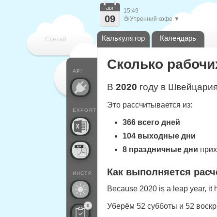
авг
15:49
09
☕
Утренний кофе ▼
Калькулятор
Календарь
Сделай
Сколько рабочих
каждый
API
В
2020
году в Швейцария
Это рассчитывается из:
EXPORT
366 всего дней
104 выходные дни
8 праздничные дни
прих
Как выполняется расч
ИНСТР.
Because 2020 is a leap year, it
Уберём 52 субботы и 52 воск
0