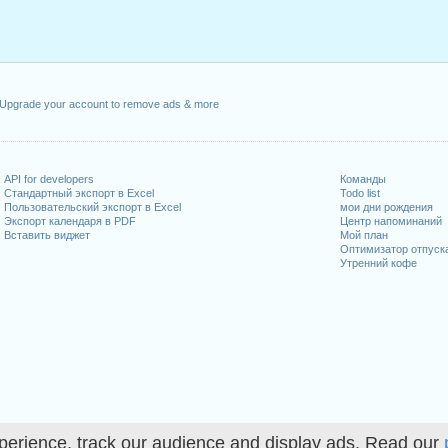
нварь, 2020
прель, 2020
к, 13 апрель, 2020
й, 2020
, 21 май, 2020
Upgrade your account to remove ads & more
льник, 1 июнь, 2020
20
API for developers
Команды
иходящиеся на выходные
Стандартный экспорт в Excel
Todo list
Пользовательский экспорт в Excel
мои дни рождения
, 1 август, 2020
Экспорт календаря в PDF
Центр напоминаний
Вставить виджет
Мой план
кабрь, 2020
Оптимизатор отпуск
Утренний кофе
абочих дней на 2020 год
in 2019 in Швейцария (Zürich)?
in 2021 in Швейцария (Zürich)?
perience, track our audience and display ads. Read our