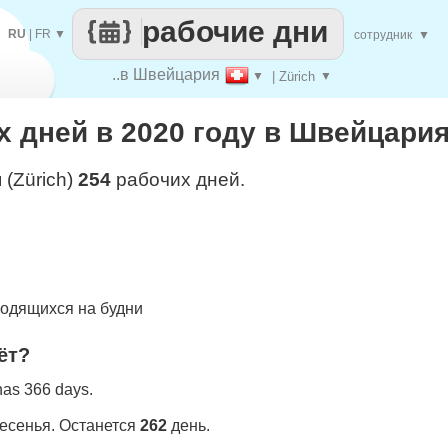
рабочие дни
RU
|
FR
▼
сотрудник
▼
..в Швейцария
▼
| Zürich
▼
 дней в 2020 году в Швейцария 
 (Zürich)
254
рабочих дней.
одящихся на будни
ёт?
 has 366 days.
ресенья. Останется
262
день.