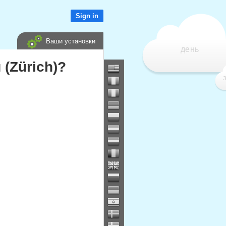
Sign in
Ваши установки
день
(Zürich)?