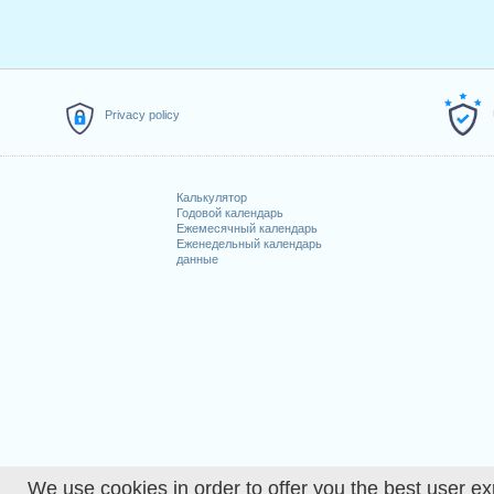
2.
Saint-Berchtold
: четверг, 2 я
3.
Vendredi Saint
: пятница, 10 а
4.
Lundi de Pâques
: понедельни
5.
Fête du Travail
: пятница, 1 ма
6.
Jeudi de l'Ascension
: четверг
Privacy policy
7.
Lundi de la Pentecôte
: понеде
8.
Noël
: пятница, 25 декабрь, 20
Калькулятор
Праздничные дни, пр
Годовой календарь
Ежемесячный календарь
1. Fête nationale suisse : суббота
Еженедельный календарь
данные
2. Saint Étienne : суббота, 26 де
Узнать больше
Подробный календарь р
How many working days 
How many working days 
We use cookies in order to offer you the best user ex