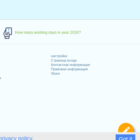
How many working days in year 2026?
настройки
Страница входа
Контактная информация
Правовая информация
Share
а
Оп
privacy policy.
Got it