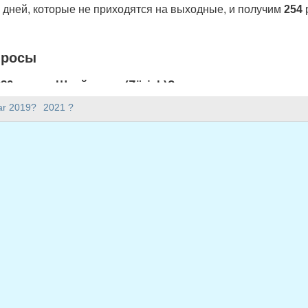
дней, которые не приходятся на выходные, и получим
254
просы
20 году в Швейцария (Zürich)?
ch) 254 рабочих дней.
ar 2019?
2021 ?
2020 году?
.
окосным?
сным и содержит 366 дней.
 приходится на будни в 2020 году?
я на будни в 2020 году.
ходящиеся на будни в 2020 году
 2020