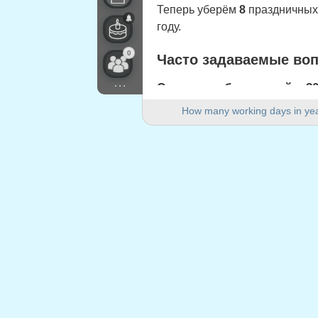
Теперь уберём
8
праздничных 
году.
0
Часто задаваемые во
...
Сколько рабочих дней в 20
В 2020 году в Швейцария (Züri
How many working days in ye
Сколько выходных дней в 
В 2020 году 104 выходных дня
Является ли 2020 год вис
Да. 2020 год является високо
Сколько праздничных дней
8 праздничных дней приходятс
Праздничные дни, при
1.
Jour de l'An
: среда, 1 январь,