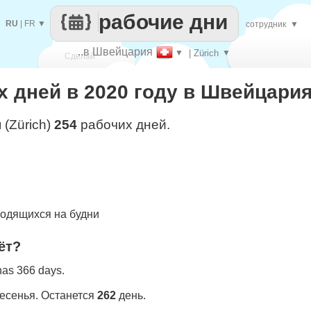
рабочие дни
RU
|
FR
▼
сотрудник
▼
..в Швейцария
▼
| Zürich
▼
Сделай
 дней в 2020 году в Швейцария 
каждый
 (Zürich)
254
рабочих дней.
одящихся на будни
ёт?
 has 366 days.
ресенья. Останется
262
день.