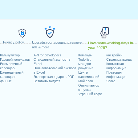
нварь, 2020
прель, 2020
к, 13 апрель, 2020
й, 2020
, 21 май, 2020
льник, 1 июнь, 2020
Privacy policy
Upgrade your account to remove
How many working days in
20
ads & more
year 2026?
Калькулятор
API for developers
Команды
настройки
иходящиеся на выходные
Годовой календарь
Стандартный экспорт в
Todo list
Страница входа
Ежемесячный
Excel
мои дни
Контактная
, 1 август, 2020
календарь
Пользовательский экспорт
рождения
информация
Еженедельный
в Excel
Центр
Правовая
кабрь, 2020
календарь
Экспорт календаря в PDF
напоминаний
информация
данные
Вставить виджет
Мой план
Share
Оптимизатор
отпуска
Утренний кофе
абочих дней на 2020 год
in 2019 in Швейцария (Zürich)?
in 2021 in Швейцария (Zürich)?