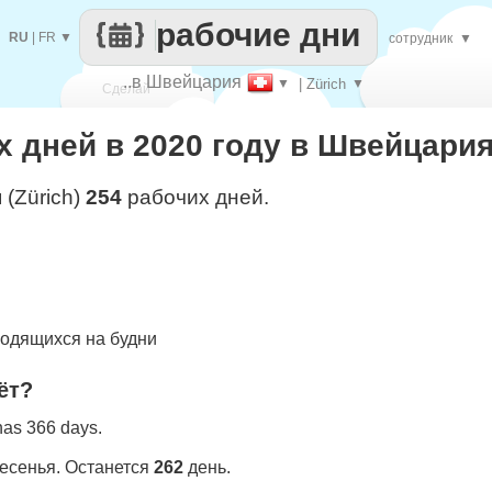
рабочие дни
RU
|
FR
▼
сотрудник
▼
..в Швейцария
▼
| Zürich
▼
Сделай
 дней в 2020 году в Швейцария 
каждый
 (Zürich)
254
рабочих дней.
одящихся на будни
ёт?
 has 366 days.
ресенья. Останется
262
день.