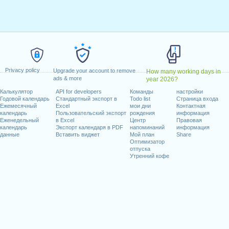
нварь, 2020
прель, 2020
к, 13 апрель, 2020
й, 2020
, 21 май, 2020
льник, 1 июнь, 2020
Privacy policy
Upgrade your account to remove
How many working days in
20
ads & more
year 2026?
Калькулятор
API for developers
Команды
настройки
иходящиеся на выходные
Годовой календарь
Стандартный экспорт в
Todo list
Страница входа
Ежемесячный
Excel
мои дни
Контактная
, 1 август, 2020
календарь
Пользовательский экспорт
рождения
информация
Еженедельный
в Excel
Центр
Правовая
кабрь, 2020
календарь
Экспорт календаря в PDF
напоминаний
информация
данные
Вставить виджет
Мой план
Share
Оптимизатор
отпуска
Утренний кофе
абочих дней на 2020 год
in 2019 in Швейцария (Zürich)?
in 2021 in Швейцария (Zürich)?