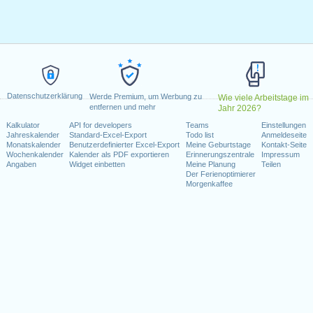
20
l 2020
 2020
2020
i 2020
Dezember 2020
Datenschutzerklärung
Werde Premium, um Werbung zu
Wie viele Arbeitstage im
entfernen und mehr
Jahr 2026?
Wochenende fallen
Kalkulator
API for developers
Teams
Einstellungen
Jahreskalender
Standard-Excel-Export
Todo list
Anmeldeseite
st 2020
Monatskalender
Benutzerdefinierter Excel-Export
Meine Geburtstage
Kontakt-Seite
ezember 2020
Wochenkalender
Kalender als PDF exportieren
Erinnerungszentrale
Impressum
Angaben
Widget einbetten
Meine Planung
Teilen
Der Ferienoptimierer
Morgenkaffee
kalender für 2020
n 2019 in Schweiz (Zürich)?
n 2021 in Schweiz (Zürich)?