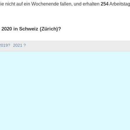
ie nicht auf ein Wochenende fallen, und erhalten
254
Arbeitstag
s 2020 in Schweiz (Zürich)?
 2020 in Schweiz (Zürich).
 2019?
2021 ?
bt es im Jahr 2020?
Jahr 2020.
hat 366 Tage.
020 auf Werktage?
 auf Werktage.
 Werktage fallen
uar 2020
 Januar 2020