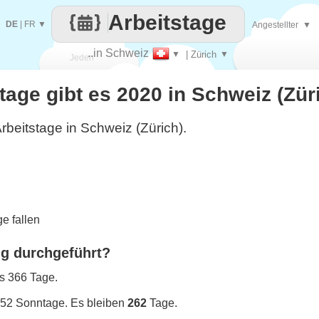
Arbeitstage
DE
|
FR
▼
Angestellter
▼
..in Schweiz
▼
| Zürich
▼
Jeden
stage gibt es 2020 in Schweiz (Zür
Tag
rbeitstage in Schweiz (Zürich).
e fallen
ng durchgeführt?
es 366 Tage.
 52 Sonntage. Es bleiben
262
Tage.